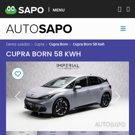
MENU
Carros usados
Cupra
Cupra Born
Cupra Born 58 kwh
CUPRA BORN 58 KWH