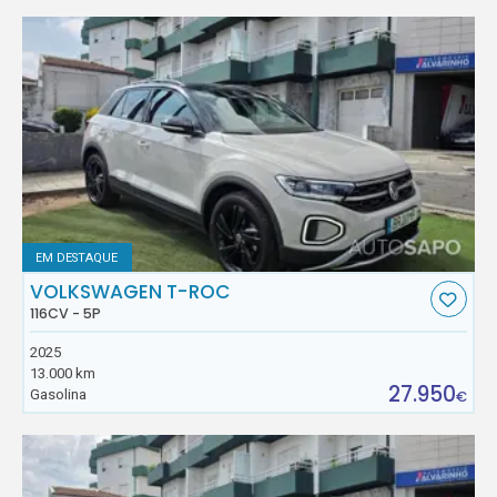
EM DESTAQUE
VOLKSWAGEN T-ROC
116CV - 5P
2025
13.000 km
27.950
Gasolina
€