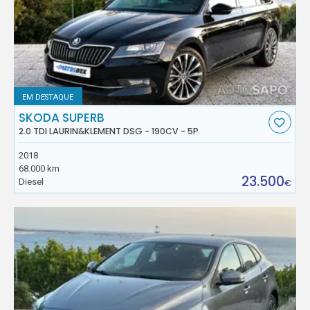
EM DESTAQUE
SKODA SUPERB
2.0 TDI LAURIN&KLEMENT DSG - 190CV - 5P
2018
68.000 km
23.500
Diesel
€