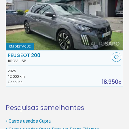
EM DESTAQUE
PEUGEOT 208
101CV - 5P
2025
12.000 km
18.950
Gasolina
€
Pesquisas semelhantes
Carros usados Cupra