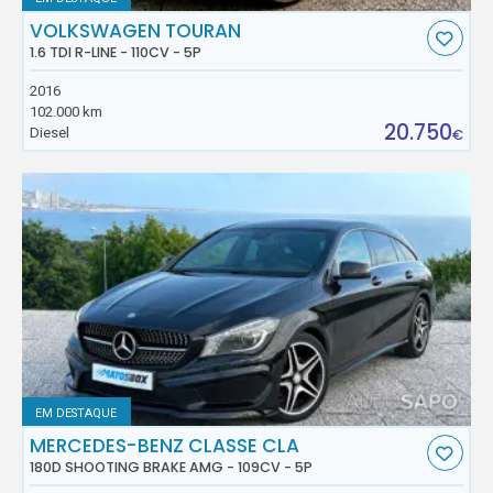
VOLKSWAGEN TOURAN
1.6 TDI R-LINE - 110CV - 5P
2016
102.000 km
20.750
Diesel
€
EM DESTAQUE
MERCEDES-BENZ CLASSE CLA
180D SHOOTING BRAKE AMG - 109CV - 5P