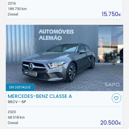
2016
189.750 km
15.750
Diesel
€
EM DESTAQUE
MERCEDES-BENZ CLASSE A
95CV - 5P
2020
68.518 km
20.500
Diesel
€