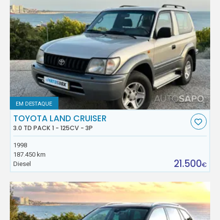
EM DESTAQUE
TOYOTA LAND CRUISER
3.0 TD PACK 1 - 125CV - 3P
1998
187.450 km
21.500
Diesel
€