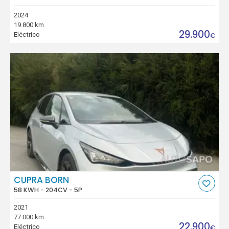
2024
19.800 km
29.900
Eléctrico
€
CUPRA BORN
58 KWH - 204CV - 5P
2021
77.000 km
22.900
Eléctrico
€