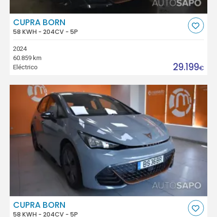
CUPRA BORN
58 KWH - 204CV - 5P
2024
60.859 km
29.199
Eléctrico
€
CUPRA BORN
58 KWH - 204CV - 5P