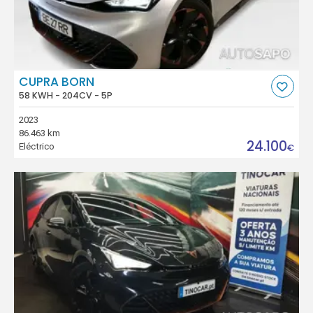
CUPRA BORN
58 KWH - 204CV - 5P
2023
86.463 km
24.100
Eléctrico
€