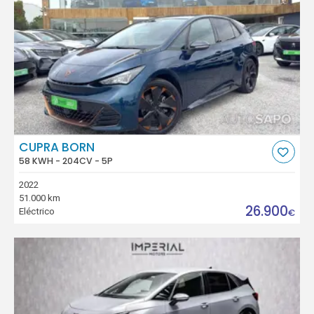
CUPRA BORN
58 KWH - 204CV - 5P
2022
51.000 km
26.900
Eléctrico
€