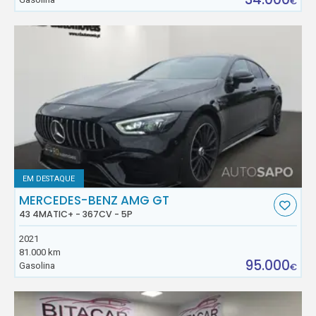
€
EM DESTAQUE
MERCEDES-BENZ AMG GT
43 4MATIC+ - 367CV - 5P
2021
81.000 km
95.000
Gasolina
€