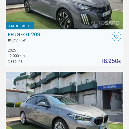
EM DESTAQUE
PEUGEOT 208
101CV - 5P
2025
12.000 km
18.950
Gasolina
€