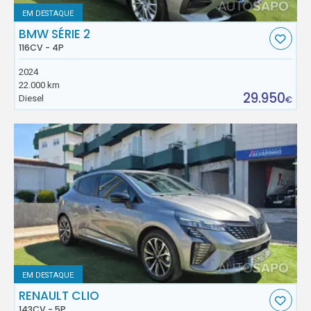
EM DESTAQUE
BMW SÉRIE 2
116CV - 4P
2024
22.000 km
29.950
Diesel
€
EM DESTAQUE
RENAULT CLIO
143CV - 5P