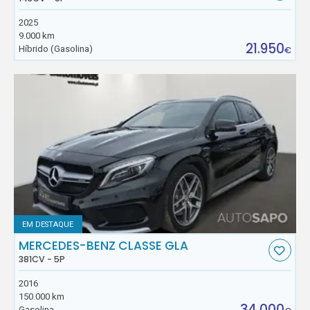
2025
9.000 km
21.950
Híbrido (Gasolina)
€
EM DESTAQUE
MERCEDES-BENZ CLASSE GLA
381CV - 5P
2016
150.000 km
34.000
Gasolina