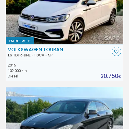
EM DESTAQUE
VOLKSWAGEN TOURAN
1.6 TDI R-LINE - 110CV - 5P
2016
102.000 km
20.750
Diesel
€