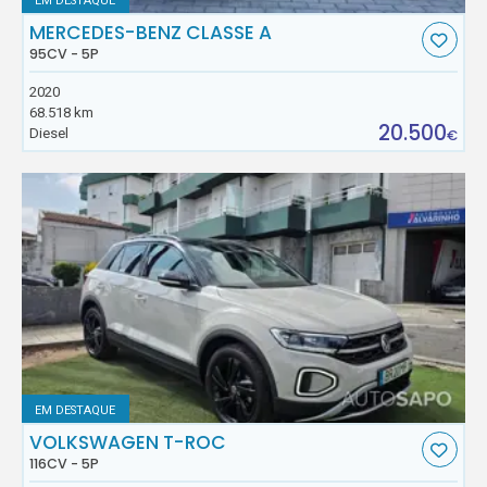
EM DESTAQUE
MERCEDES-BENZ CLASSE A
95CV - 5P
2020
68.518 km
20.500
Diesel
€
EM DESTAQUE
VOLKSWAGEN T-ROC
116CV - 5P