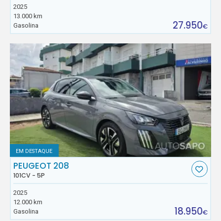
2025
13.000 km
27.950
Gasolina
€
EM DESTAQUE
PEUGEOT 208
101CV - 5P
2025
12.000 km
18.950
Gasolina
€