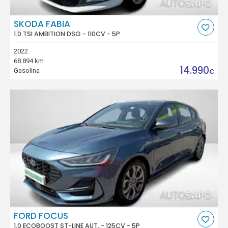
SKODA FABIA
1.0 TSI AMBITION DSG - 110CV - 5P
2022
68.894 km
14.990
Gasolina
€
FORD FOCUS
1.0 ECOBOOST ST-LINE AUT. - 125CV - 5P