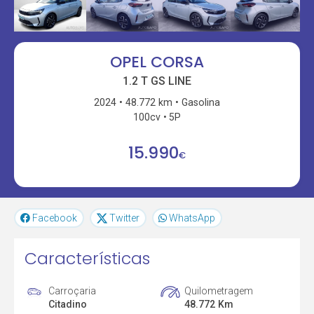
OPEL CORSA
1.2 T GS LINE
2024
48.772 km
Gasolina
100cv
5P
15.990
€
Facebook
Twitter
WhatsApp
Características
Carroçaria
Quilometragem
Citadino
48.772 Km