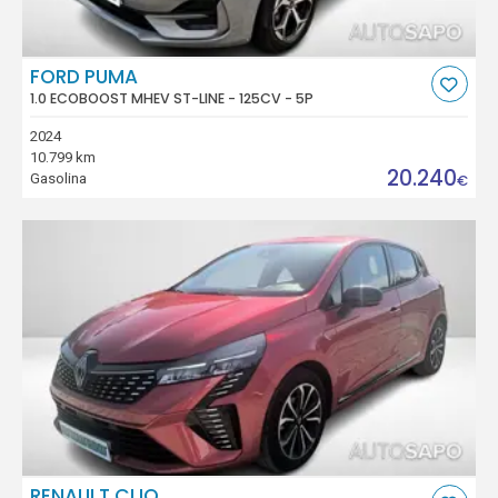
FORD PUMA
1.0 ECOBOOST MHEV ST-LINE - 125CV - 5P
2024
10.799 km
20.240
Gasolina
€
RENAULT CLIO