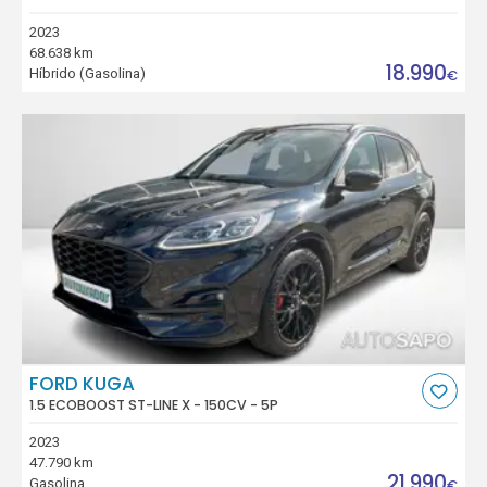
2023
68.638 km
18.990
Híbrido (Gasolina)
€
FORD KUGA
1.5 ECOBOOST ST-LINE X - 150CV - 5P
2023
47.790 km
21.990
Gasolina
€