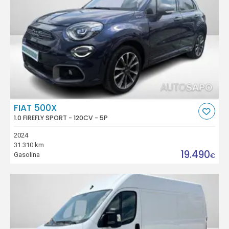
FIAT 500X
1.0 FIREFLY SPORT - 120CV - 5P
2024
31.310 km
19.490
Gasolina
€