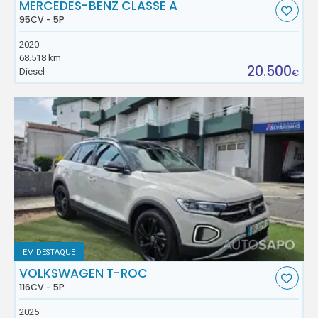
MERCEDES-BENZ CLASSE A
95CV - 5P
2020
68.518 km
20.500
Diesel
€
EM DESTAQUE
VOLKSWAGEN T-ROC
116CV - 5P
2025