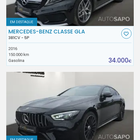
EM DESTAQUE
MERCEDES-BENZ CLASSE GLA
381CV - 5P
2016
150.000 km
34.000
Gasolina
€
EM DESTAQUE