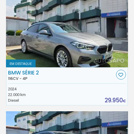
EM DESTAQUE
BMW SÉRIE 2
116CV - 4P
2024
22.000 km
29.950
Diesel
€