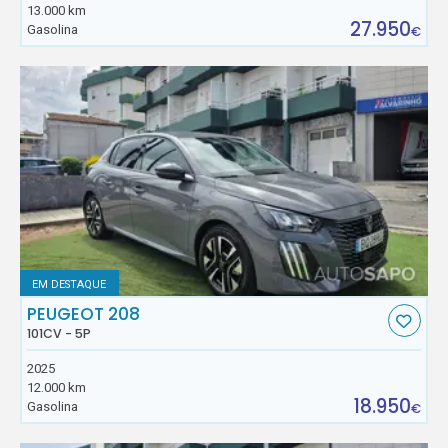
13.000 km
27.950
Gasolina
€
EM DESTAQUE
PEUGEOT 208
101CV - 5P
2025
12.000 km
18.950
Gasolina
€