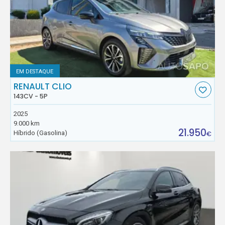
EM DESTAQUE
RENAULT CLIO
143CV - 5P
2025
9.000 km
21.950
Híbrido (Gasolina)
€