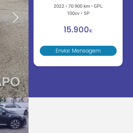
2022
70.900 km
GPL
100cv
5P
15.900
€
Enviar Mensagem