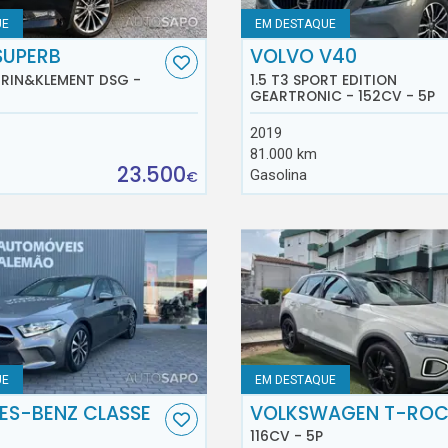
UE
EM DESTAQUE
SUPERB
VOLVO V40
AURIN&KLEMENT DSG -
1.5 T3 SPORT EDITION
GEARTRONIC - 152CV - 5P
2019
81.000 km
23.500
Gasolina
€
UE
EM DESTAQUE
ES-BENZ CLASSE
VOLKSWAGEN T-RO
116CV - 5P