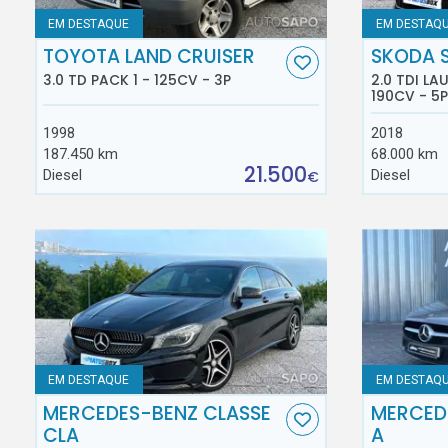
EM DESTAQUE
EM DESTAQ
TOYOTA LAND CRUISER
SKODA 
3.0 TD PACK 1 - 125CV - 3P
2.0 TDI L
190CV - 5P
1998
2018
187.450 km
68.000 km
21.500
Diesel
Diesel
€
EM DESTAQUE
EM DESTAQ
MERCEDES-BENZ CLASSE
MERCED
CLA
A