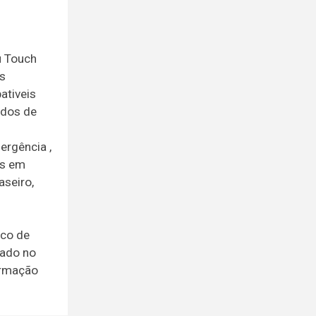
u Touch
is
ativeis
ndos de
ergência ,
as em
aseiro,
ico de
stado no
irmação