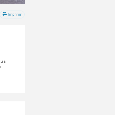
Imprimir
cula
o