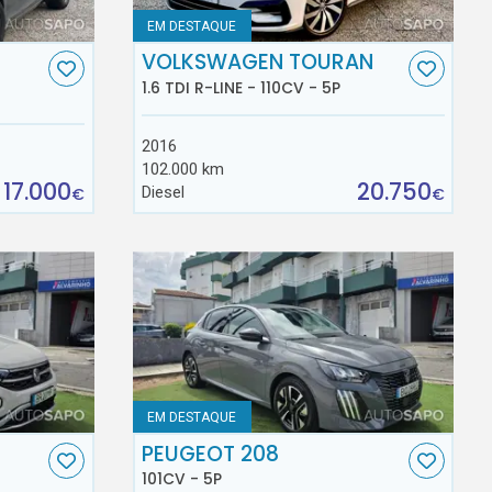
EM DESTAQUE
VOLKSWAGEN TOURAN
1.6 TDI R-LINE - 110CV - 5P
2016
102.000 km
17.000
20.750
Diesel
€
€
EM DESTAQUE
C
PEUGEOT 208
101CV - 5P