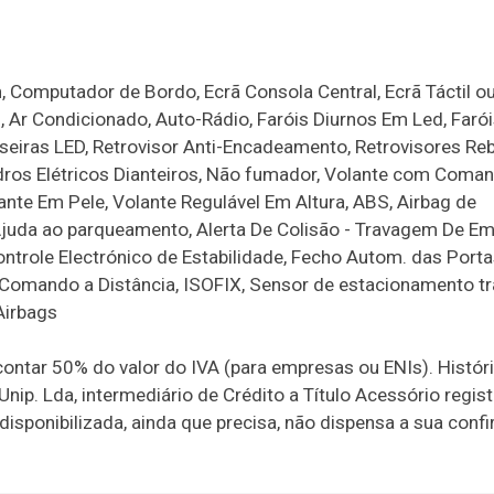
, Computador de Bordo, Ecrã Consola Central, Ecrã Táctil o
 Ar Condicionado, Auto-Rádio, Faróis Diurnos Em Led, Faró
aseiras LED, Retrovisor Anti-Encadeamento, Retrovisores Reb
 Vidros Elétricos Dianteiros, Não fumador, Volante com Coma
ante Em Pele, Volante Regulável Em Altura, ABS, Airbag de
 Ajuda ao parqueamento, Alerta De Colisão - Travagem De Em
ontrole Electrónico de Estabilidade, Fecho Autom. das Port
Comando a Distância, ISOFIX, Sensor de estacionamento tr
Airbags
contar 50% do valor do IVA (para empresas ou ENIs). Histór
vó Unip. Lda, intermediário de Crédito a Título Acessório regi
isponibilizada, ainda que precisa, não dispensa a sua conf