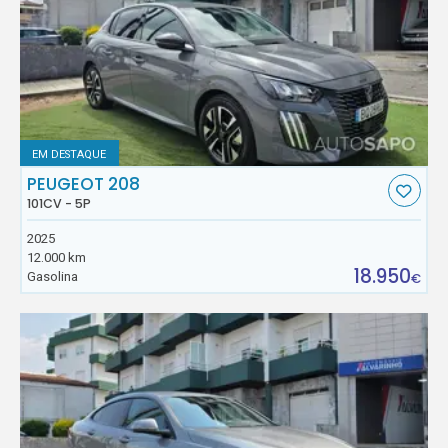
EM DESTAQUE
PEUGEOT 208
101CV - 5P
2025
12.000 km
18.950
Gasolina
€