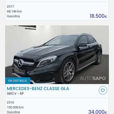
2017
68.146 km
18.500
Gasolina
€
EM DESTAQUE
MERCEDES-BENZ CLASSE GLA
381CV - 5P
2016
150.000 km
34.000
Gasolina
€