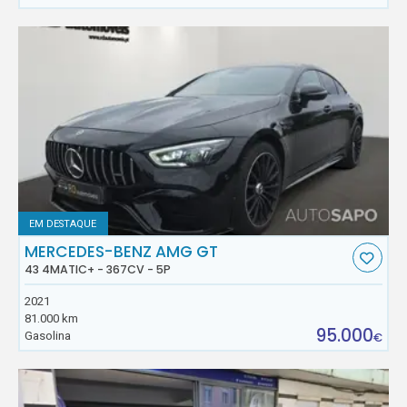
EM DESTAQUE
MERCEDES-BENZ AMG GT
43 4MATIC+ - 367CV - 5P
2021
81.000 km
95.000
Gasolina
€