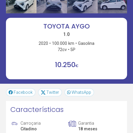
TOYOTA AYGO
1.0
2020
100.000 km
Gasolina
72cv
5P
10.250
€
Facebook
Twitter
WhatsApp
Características
Carroçaria
Garantia
Citadino
18 meses