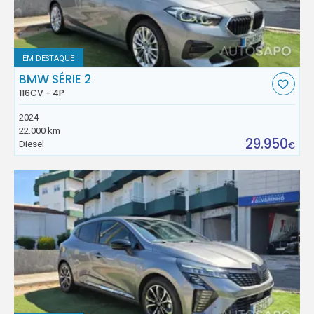
EM DESTAQUE
BMW SÉRIE 2
116CV - 4P
2024
22.000 km
29.950
Diesel
€