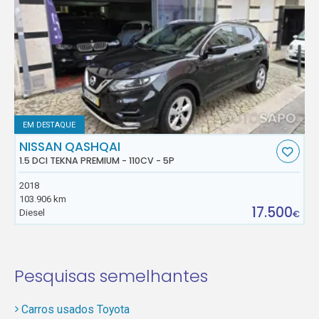
EM DESTAQUE
NISSAN QASHQAI
1.5 DCI TEKNA PREMIUM - 110CV - 5P
2018
103.906 km
17.500
Diesel
€
Pesquisas semelhantes
Carros usados Toyota