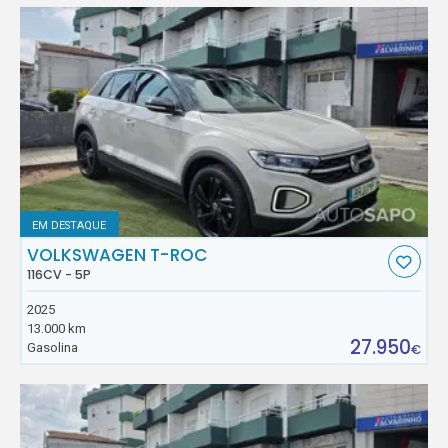
EM DESTAQUE
VOLKSWAGEN T-ROC
116CV - 5P
2025
13.000 km
27.950
Gasolina
€