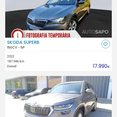
SKODA SUPERB
150CV - 5P
2022
187.946 km
17.990
Diesel
€