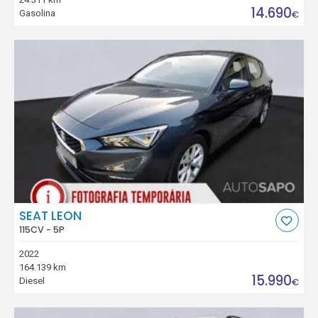
14.690
Gasolina
€
SEAT LEON
115CV - 5P
2022
164.139 km
15.990
Diesel
€