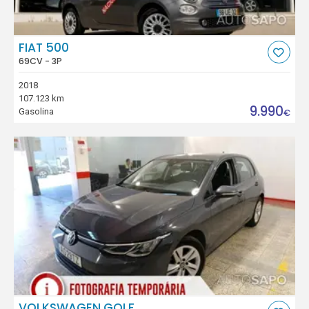
FIAT 500
69CV - 3P
2018
107.123 km
9.990
Gasolina
€
VOLKSWAGEN GOLF