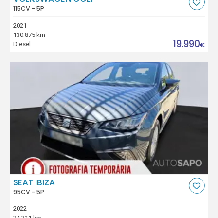
115CV - 5P
2021
130.875 km
19.990
Diesel
€
SEAT IBIZA
95CV - 5P
2022
24.311 km