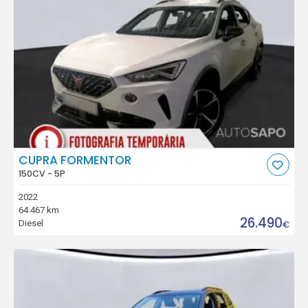
CUPRA FORMENTOR
150CV - 5P
2022
64.467 km
26.490
Diesel
€