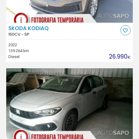
SKODA KODIAQ
150CV - 5P
2022
139.264 km
26.990
Diesel
€