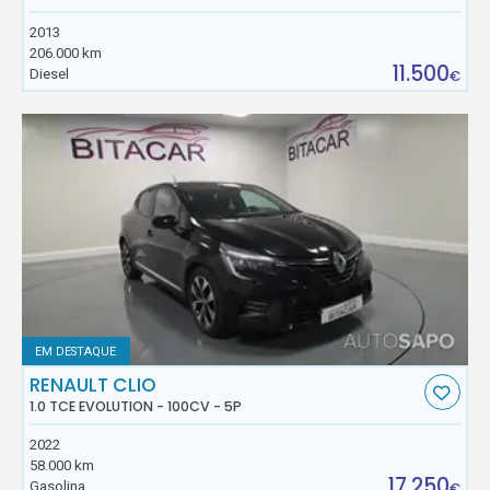
2013
206.000 km
11.500
Diesel
€
EM DESTAQUE
RENAULT CLIO
1.0 TCE EVOLUTION - 100CV - 5P
2022
58.000 km
17.250
Gasolina
€