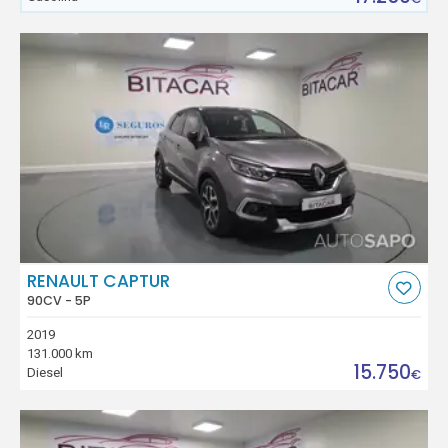
RENAULT CAPTUR
90CV - 5P
2019
131.000 km
15.750
Diesel
€