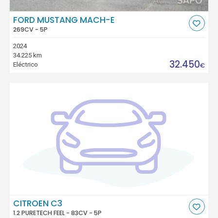
FORD MUSTANG MACH-E
269CV - 5P
2024
34.225 km
32.450
Eléctrico
€
CITROEN C3
1.2 PURETECH FEEL - 83CV - 5P