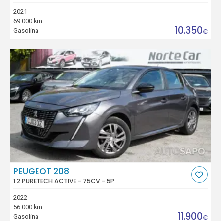
2021
69.000 km
10.350
Gasolina
€
PEUGEOT 208
1.2 PURETECH ACTIVE - 75CV - 5P
2022
56.000 km
11.900
Gasolina
€