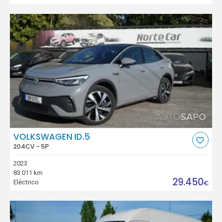
VOLKSWAGEN ID.5
204CV - 5P
2023
83.011 km
29.450
Eléctrico
€