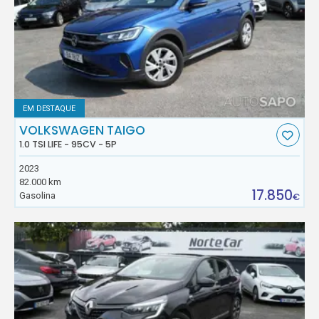
EM DESTAQUE
VOLKSWAGEN TAIGO
1.0 TSI LIFE - 95CV - 5P
2023
82.000 km
17.850
Gasolina
€