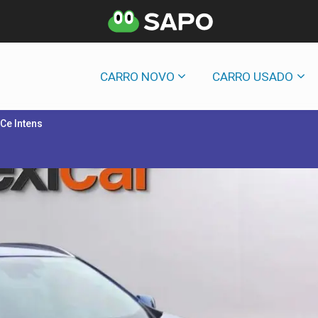
CARRO NOVO
CARRO USADO
TCe Intens
S