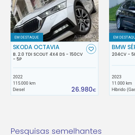
EM DESTAQUE
EM DESTAQ
SKODA OCTAVIA
BMW SÉR
B. 2.0 TDI SCOUT 4X4 DS - 150CV
204CV - 5
- 5P
2022
2023
115.000 km
11.000 km
26.980
Diesel
Híbrido (Ga
€
Pesquisas semelhantes