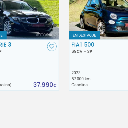
UE
EM DESTAQUE
IE 3
FIAT 500
P
69CV - 3P
2023
57.000 km
37.990
solina)
Gasolina
€