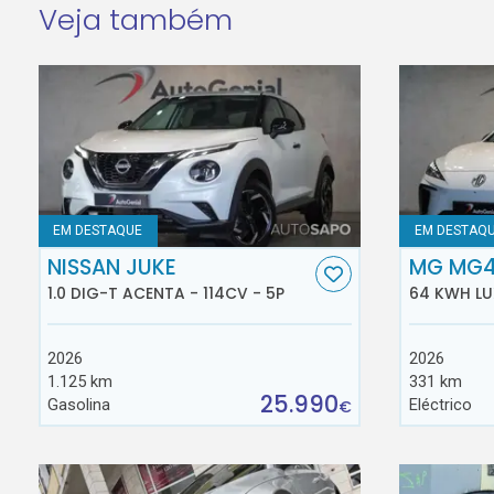
Veja também
EM DESTAQUE
EM DESTAQ
NISSAN JUKE
MG MG
1.0 DIG-T ACENTA - 114CV - 5P
64 KWH LU
2026
2026
1.125 km
331 km
25.990
Gasolina
Eléctrico
€