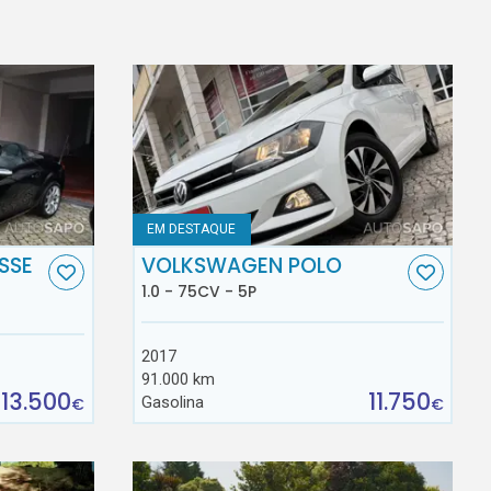
EM DESTAQUE
SSE
VOLKSWAGEN POLO
1.0 - 75CV - 5P
2017
91.000 km
13.500
11.750
Gasolina
€
€