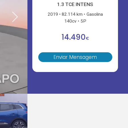
1.3 TCE INTENS
2019
82.114 km
Gasolina
140cv
5P
14.490
€
Enviar Mensagem