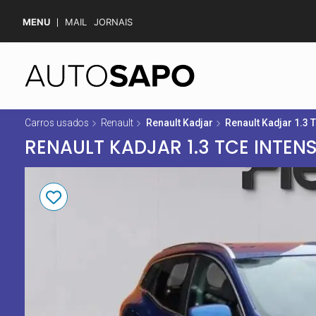
MENU
MAIL
JORNAIS
Carros usados
Renault
Renault Kadjar
Renault Kadjar 1.3 
RENAULT KADJAR 1.3 TCE INTEN