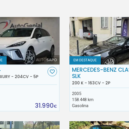
UE
EM DESTAQUE
4
MERCEDES-BENZ CLA
SLK
XURY - 204CV - 5P
200 K - 163CV - 2P
2005
158.448 km
31.990
Gasolina
€