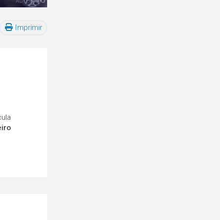
Imprimir
cula
eiro