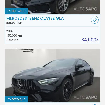
EM DESTAQUE
MERCEDES-BENZ CLASSE GLA
381CV - 5P
2016
150.000 km
34.000
Gasolina
€
EM DESTAQUE