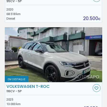
95CV - 5P
2020
68.518 km
20.500
Diesel
€
EM DESTAQUE
VOLKSWAGEN T-ROC
116CV - 5P
2025
13.000 km