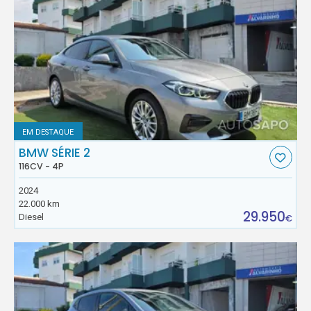
EM DESTAQUE
BMW SÉRIE 2
116CV - 4P
2024
22.000 km
29.950
Diesel
€