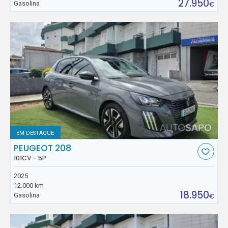
27.950
Gasolina
€
EM DESTAQUE
PEUGEOT 208
101CV - 5P
2025
12.000 km
18.950
Gasolina
€