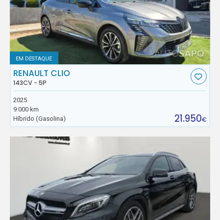
EM DESTAQUE
RENAULT CLIO
143CV - 5P
2025
9.000 km
21.950
Híbrido (Gasolina)
€