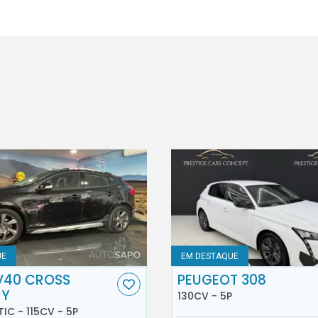
UE
EM DESTAQUE
V40 CROSS
PEUGEOT 308
RY
130CV - 5P
TIC - 115CV - 5P