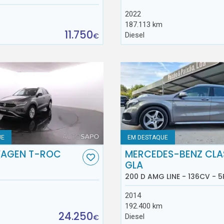
2022
187.113 km
11.750
Diesel
€
UE
EM DESTAQUE
AGEN T-ROC
MERCEDES-BENZ CLA
GLA
200 D AMG LINE - 136CV - 5
2014
192.400 km
24.250
Diesel
€