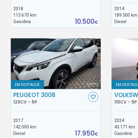
2018
2014
113.670 km
189.500 km
10.500
Gasolina
Diesel
€
EM DESTAQUE
EM DESTAQ
PEUGEOT 3008
VOLKSW
120CV - 5P
110CV - 5P
2017
2024
142.000 km
43.171 km
17.950
Diesel
Gasolina
€