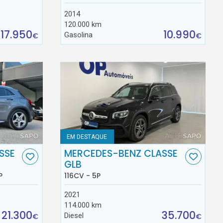
2014
120.000 km
17.950
10.990
Gasolina
€
€
EM DESTAQUE
SSE
MERCEDES-BENZ CLASSE
GLB
P
116CV - 5P
2021
114.000 km
21.300
35.700
Diesel
€
€