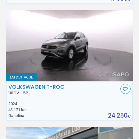
EM DESTAQUE
VOLKSWAGEN T-ROC
110CV - 5P
2024
43.171 km
24.250
Gasolina
€