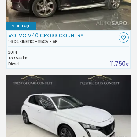
EM DESTAQUE
VOLVO V40 CROSS COUNTRY
1.6 D2 KINETIC - 115CV - 5P
2014
189.500 km
11.750
Diesel
€