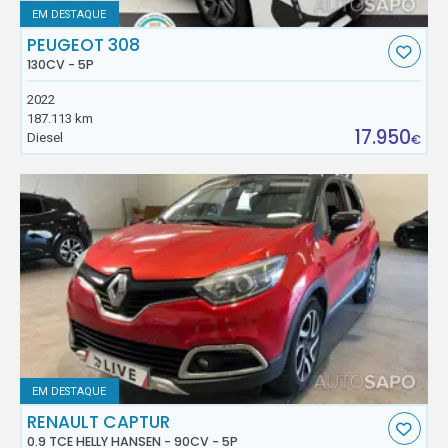
EM DESTAQUE
PEUGEOT 308
130CV - 5P
2022
187.113 km
17.950
Diesel
€
EM DESTAQUE
RENAULT CAPTUR
0.9 TCE HELLY HANSEN - 90CV - 5P