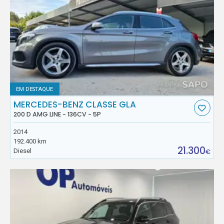
EM DESTAQUE
MERCEDES-BENZ CLASSE GLA
200 D AMG LINE - 136CV - 5P
2014
192.400 km
21.300
Diesel
€