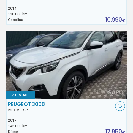
2014
120.000 km
10.990
Gasolina
€
EM DESTAQUE
PEUGEOT 3008
120CV - 5P
2017
142.000 km
17.950
Diesel
€