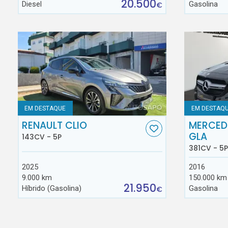
20.500
Diesel
Gasolina
€
EM DESTAQUE
EM DESTAQ
RENAULT CLIO
MERCED
GLA
143CV - 5P
381CV - 5P
2025
2016
9.000 km
150.000 km
21.950
Híbrido (Gasolina)
Gasolina
€