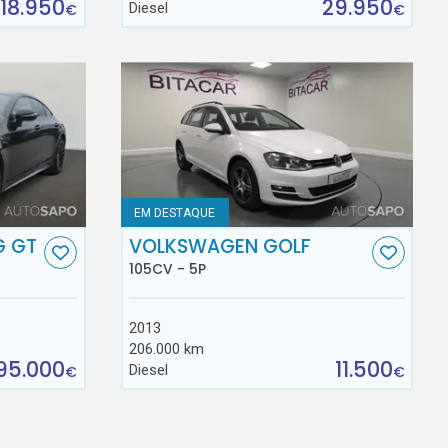
18.950
29.950
Diesel
€
€
EM DESTAQUE
G GT
VOLKSWAGEN GOLF
105CV - 5P
2013
206.000 km
95.000
11.500
Diesel
€
€