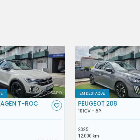
UE
EM DESTAQUE
AGEN T-ROC
PEUGEOT 208
101CV - 5P
2025
12.000 km