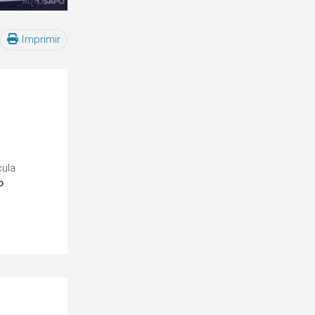
Imprimir
cula
o