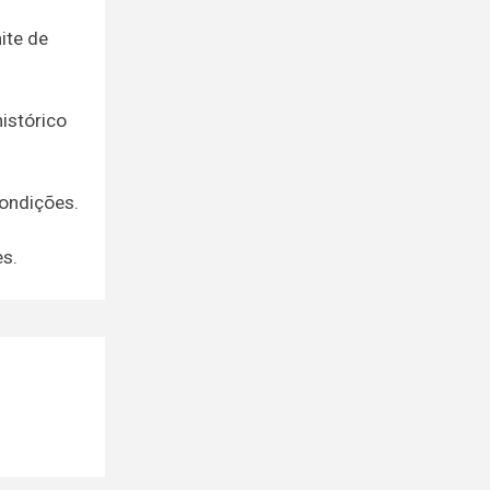
ite de
istórico
ondições.
es.