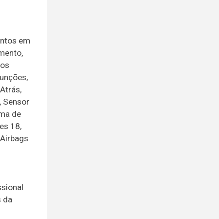
entos em
amento,
cos
funções,
Atrás,
, Sensor
ema de
es 18,
 Airbags
sional
s da