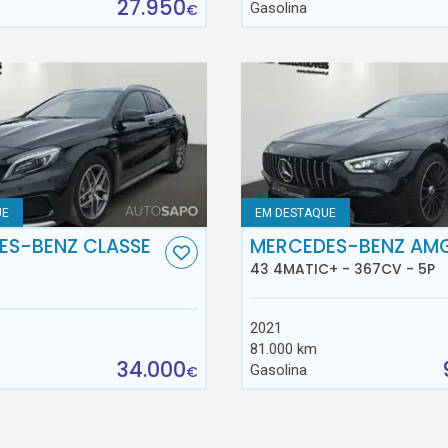
27.950
Gasolina
€
UE
EM DESTAQUE
ES-BENZ CLASSE
MERCEDES-BENZ AM
43 4MATIC+ - 367CV - 5P
2021
81.000 km
34.000
Gasolina
€