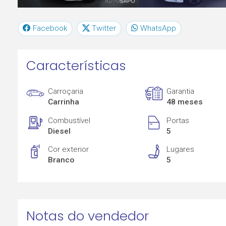
Facebook
Twitter
WhatsApp
Características
Carroçaria
Garantia
Carrinha
48 meses
Combustível
Portas
Diesel
5
Cor exterior
Lugares
Branco
5
Notas do vendedor