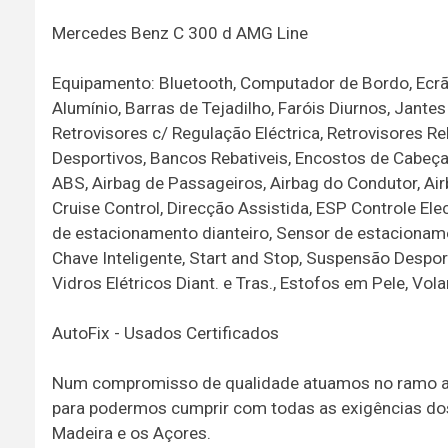
Mercedes Benz C 300 d AMG Line
Equipamento: Bluetooth, Computador de Bordo, Ecr
Alumínio, Barras de Tejadilho, Faróis Diurnos, Jante
Retrovisores c/ Regulação Eléctrica, Retrovisores Re
Desportivos, Bancos Rebativeis, Encostos de Cabeça 
ABS, Airbag de Passageiros, Airbag do Condutor, Ai
Cruise Control, Direcção Assistida, ESP Controle Ele
de estacionamento dianteiro, Sensor de estacioname
Chave Inteligente, Start and Stop, Suspensão Despor
Vidros Elétricos Diant. e Tras., Estofos em Pele, Vo
AutoFix - Usados Certificados
Num compromisso de qualidade atuamos no ramo aut
para podermos cumprir com todas as exigências dos n
Madeira e os Açores.