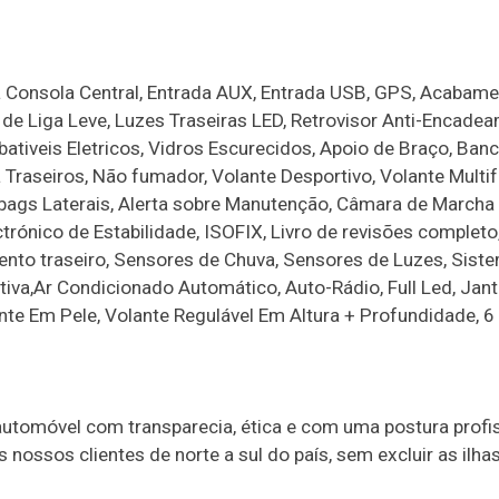
ã Consola Central, Entrada AUX, Entrada USB, GPS, Acabam
s de Liga Leve, Luzes Traseiras LED, Retrovisor Anti-Encade
bativeis Eletricos, Vidros Escurecidos, Apoio de Braço, Ban
Traseiros, Não fumador, Volante Desportivo, Volante Multi
rbags Laterais, Alerta sobre Manutenção, Câmara de Marcha 
ctrónico de Estabilidade, ISOFIX, Livro de revisões completo
nto traseiro, Sensores de Chuva, Sensores de Luzes, Sist
tiva,Ar Condicionado Automático, Auto-Rádio, Full Led, Jant
lante Em Pele, Volante Regulável Em Altura + Profundidade, 6
omóvel com transparecia, ética e com uma postura profis
ossos clientes de norte a sul do país, sem excluir as ilha