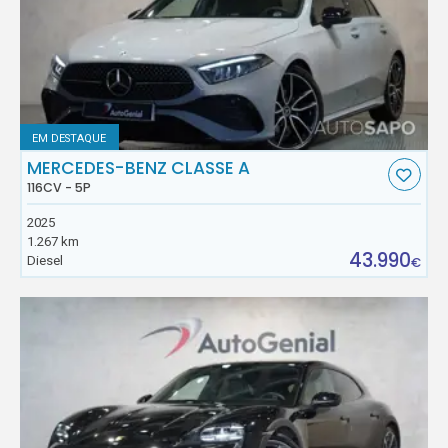
EM DESTAQUE
MERCEDES-BENZ CLASSE A
116CV - 5P
2025
1.267 km
43.990
Diesel
€