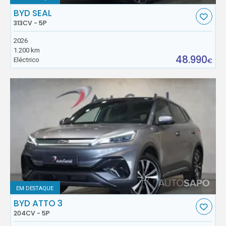
BYD SEAL
313CV - 5P
2026
1.200 km
48.990
Eléctrico
€
EM DESTAQUE
BYD ATTO 3
204CV - 5P