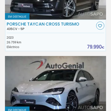
EM DESTAQUE
PORSCHE TAYCAN CROSS TURISMO
435CV - 5P
2023
26.759 km
79.990
Eléctrico
€
EM DESTAQUE