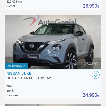
129.401 km
28.990
Diesel
€
EM DESTAQUE
NISSAN JUKE
1.0 DIG-T ACENTA - 114CV - 5P
2026
104 km
24.990
Gasolina
€