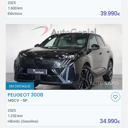
2025
1.600 km
39.990
Eléctrico
€
EM DESTAQUE
PEUGEOT 3008
145CV - 5P
2025
1.253 km
34.990
Híbrido (Gasolina)
€