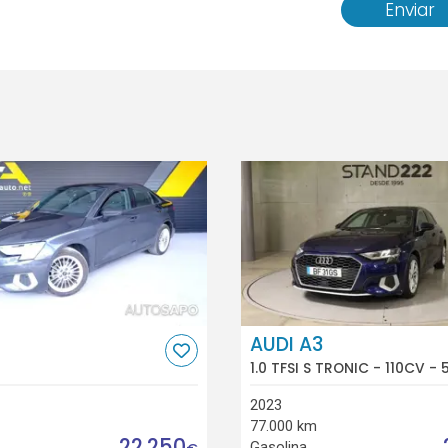
Enviar
AUDI A3
1.0 TFSI S TRONIC - 110CV - 
2023
77.000 km
22.250
Gasolina