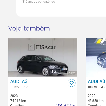
Campos obrigatórios
Veja também
AUDI A3
AUDI A3
110CV - 5P
110CV - 4P
2023
2022
74.018 km
43.850 km
23.900
Gasolina
Gasolina