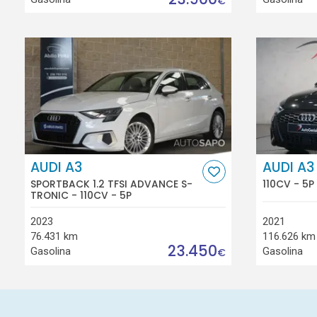
€
AUDI A3
AUDI A3
SPORTBACK 1.2 TFSI ADVANCE S-
110CV - 5P
TRONIC - 110CV - 5P
2023
2021
76.431 km
116.626 km
23.450
Gasolina
Gasolina
€