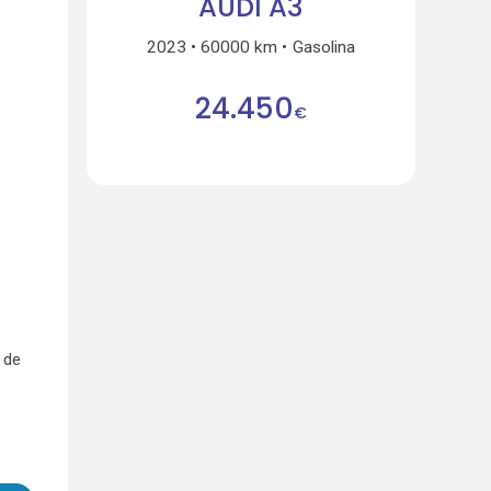
AUDI A3
2023
60000 km
Gasolina
24.450
€
 de