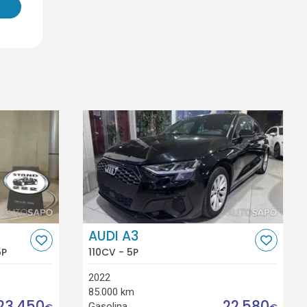
AUDI A3
5P
110CV - 5P
2022
85.000 km
23.450
22.580
Gasolina