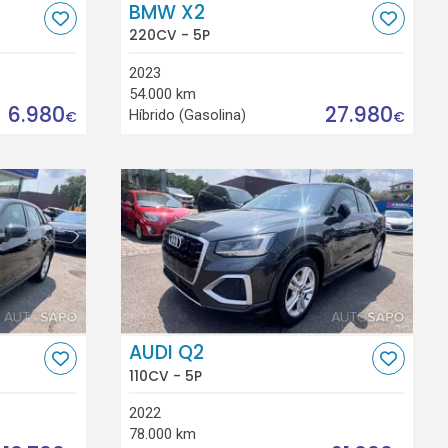
BMW X2
220CV - 5P
2023
54.000 km
6.980
27.980
Híbrido (Gasolina)
€
€
AUDI Q2
110CV - 5P
2022
78.000 km