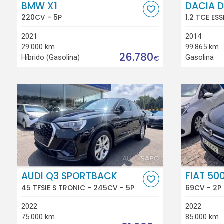
BMW X1
DACIA 
220CV - 5P
1.2 TCE ES
2021
2014
29.000 km
99.865 km
26.780
Híbrido (Gasolina)
Gasolina
€
AUDI Q3 SPORTBACK
FIAT 50
45 TFSIE S TRONIC - 245CV - 5P
69CV - 2P
2022
2022
75.000 km
85.000 km