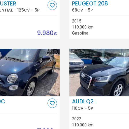
DUSTER
PEUGEOT 208
SENTIAL - 125CV - 5P
68CV - 5P
2015
119.000 km
9.980
Gasolina
€
0C
AUDI Q2
110CV - 5P
2022
110.000 km