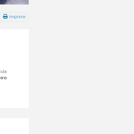
Imprimir
cula
eiro