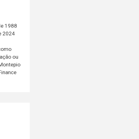
de 1988
e 2024
 como
tação ou
 Montepio
 Finance