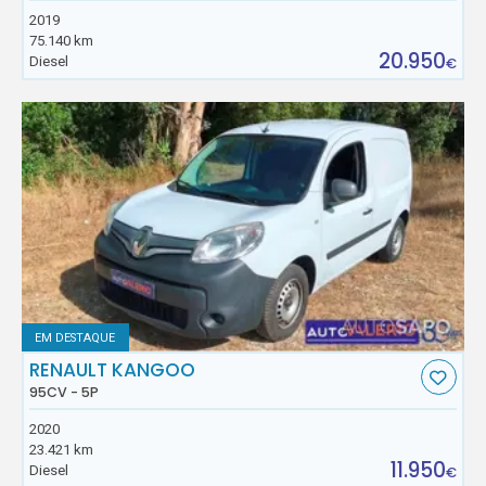
2019
75.140 km
20.950
Diesel
€
EM DESTAQUE
RENAULT KANGOO
95CV - 5P
2020
23.421 km
11.950
Diesel
€