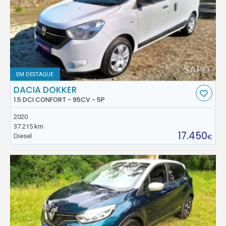
EM DESTAQUE
DACIA DOKKER
1.5 DCI CONFORT - 95CV - 5P
2020
37.215 km
17.450
Diesel
€