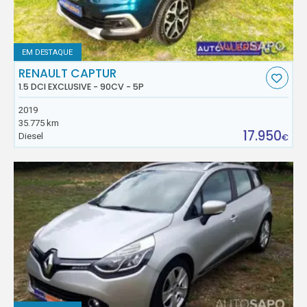
EM DESTAQUE
RENAULT CAPTUR
1.5 DCI EXCLUSIVE - 90CV - 5P
2019
35.775 km
17.950
Diesel
€