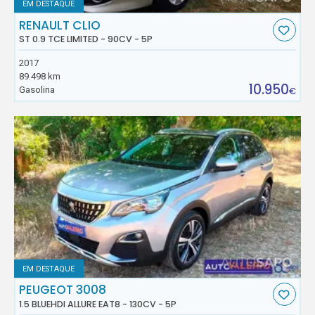
EM DESTAQUE
RENAULT CLIO
ST 0.9 TCE LIMITED - 90CV - 5P
2017
89.498 km
10.950
Gasolina
€
EM DESTAQUE
PEUGEOT 3008
1.5 BLUEHDI ALLURE EAT8 - 130CV - 5P