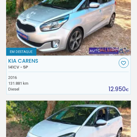
EM DESTAQUE
KIA CARENS
141CV - 5P
2016
131.881 km
12.950
Diesel
€