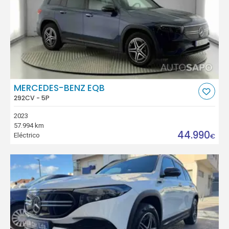
MERCEDES-BENZ EQB
292CV - 5P
2023
57.994 km
44.990
Eléctrico
€