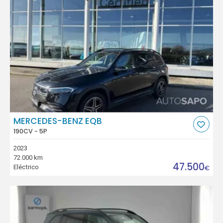
MERCEDES-BENZ EQB
190CV - 5P
2023
72.000 km
47.500
Eléctrico
€