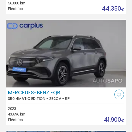
56.000 km
44.350
Eléctrico
€
MERCEDES-BENZ EQB
350 4MATIC EDITION - 292CV - 5P
2023
43.696 km
41.900
Eléctrico
€