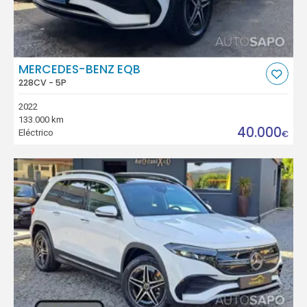
MERCEDES-BENZ EQB
228CV - 5P
2022
133.000 km
40.000
Eléctrico
€