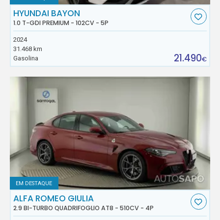
HYUNDAI BAYON
1.0 T-GDI PREMIUM - 102CV - 5P
2024
31.468 km
21.490
Gasolina
€
EM DESTAQUE
ALFA ROMEO GIULIA
2.9 BI-TURBO QUADRIFOGLIO AT8 - 510CV - 4P