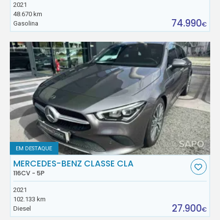
2021
48.670 km
74.990
Gasolina
€
EM DESTAQUE
MERCEDES-BENZ CLASSE CLA
116CV - 5P
2021
102.133 km
27.900
Diesel
€