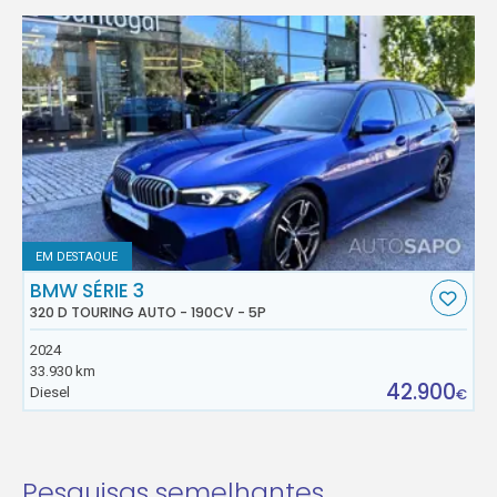
EM DESTAQUE
BMW SÉRIE 3
320 D TOURING AUTO - 190CV - 5P
2024
33.930 km
42.900
Diesel
€
Pesquisas semelhantes