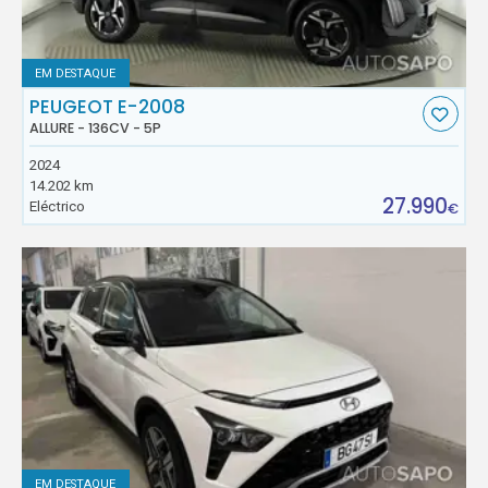
EM DESTAQUE
PEUGEOT E-2008
ALLURE - 136CV - 5P
2024
14.202 km
27.990
Eléctrico
€
EM DESTAQUE