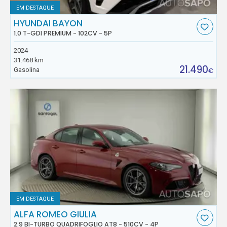
EM DESTAQUE
HYUNDAI BAYON
1.0 T-GDI PREMIUM - 102CV - 5P
2024
31.468 km
21.490
Gasolina
€
EM DESTAQUE
ALFA ROMEO GIULIA
2.9 BI-TURBO QUADRIFOGLIO AT8 - 510CV - 4P