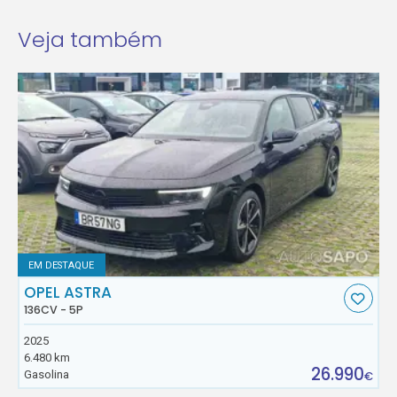
Veja também
EM DESTAQUE
OPEL ASTRA
136CV - 5P
2025
6.480 km
26.990
Gasolina
€