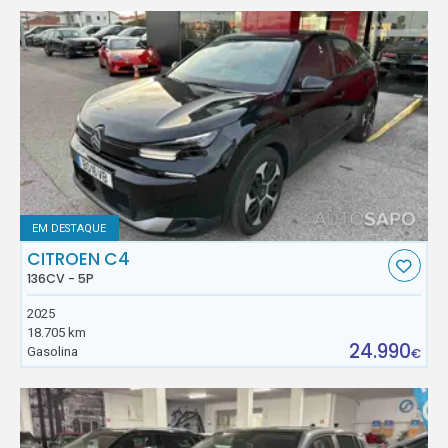
EM DESTAQUE
CITROEN C4
136CV - 5P
2025
18.705 km
24.990
Gasolina
€