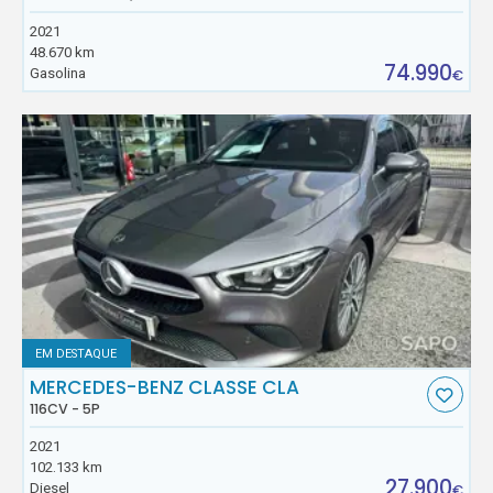
2021
48.670 km
74.990
Gasolina
€
EM DESTAQUE
MERCEDES-BENZ CLASSE CLA
116CV - 5P
2021
102.133 km
27.900
Diesel
€