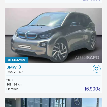
EM DESTAQUE
BMW I3
170CV - 5P
2017
103.193 km
16.900
Eléctrico
€