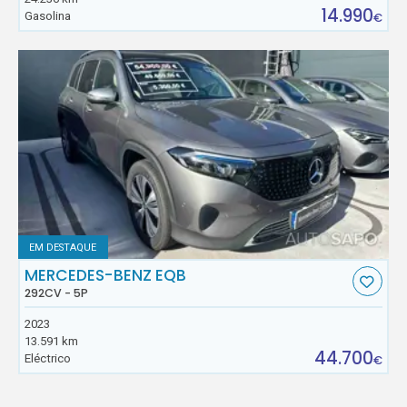
14.990
Gasolina
€
EM DESTAQUE
MERCEDES-BENZ EQB
292CV - 5P
2023
13.591 km
44.700
Eléctrico
€