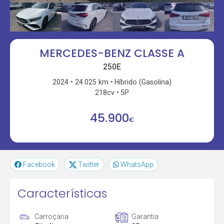
MERCEDES-BENZ CLASSE A
250E
2024
24.025 km
Híbrido (Gasolina)
218cv
5P
45.900
€
Facebook
Twitter
WhatsApp
Características
Carroçaria
Garantia