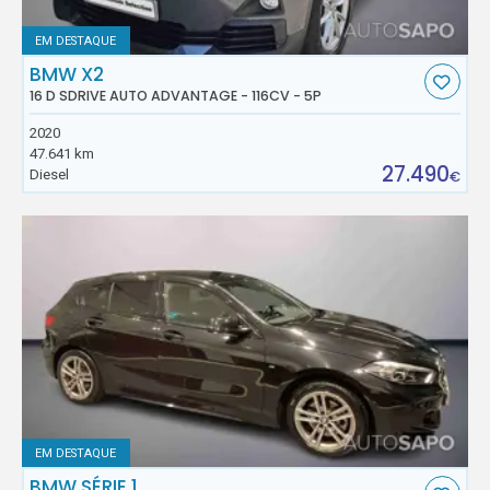
EM DESTAQUE
BMW X2
16 D SDRIVE AUTO ADVANTAGE - 116CV - 5P
2020
47.641 km
27.490
Diesel
€
EM DESTAQUE
BMW SÉRIE 1