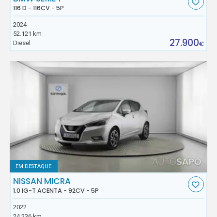
116 D - 116CV - 5P
2024
52.121 km
27.900
Diesel
€
EM DESTAQUE
NISSAN MICRA
1.0 IG-T ACENTA - 92CV - 5P
2022
24.236 km