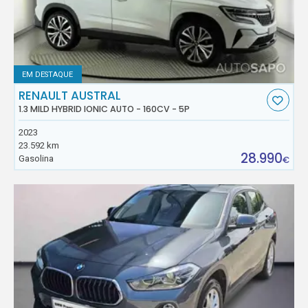
EM DESTAQUE
RENAULT AUSTRAL
1.3 MILD HYBRID IONIC AUTO - 160CV - 5P
2023
23.592 km
28.990
Gasolina
€