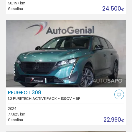
50.197 km
24.500
Gasolina
€
PEUGEOT 308
1.2 PURETECH ACTIVE PACK - 130CV - 5P
2024
77.825 km
22.990
Gasolina
€