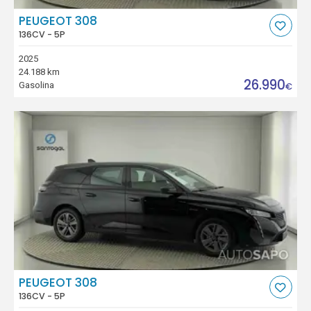
PEUGEOT 308
136CV - 5P
2025
24.188 km
26.990
Gasolina
€
PEUGEOT 308
136CV - 5P