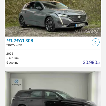
PEUGEOT 308
136CV - 5P
2025
6.481 km
30.990
Gasolina
€