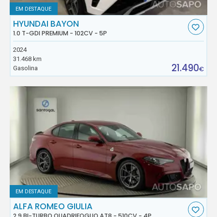
EM DESTAQUE
HYUNDAI BAYON
1.0 T-GDI PREMIUM - 102CV - 5P
2024
31.468 km
21.490
Gasolina
€
EM DESTAQUE
ALFA ROMEO GIULIA
2.9 BI-TURBO QUADRIFOGLIO AT8 - 510CV - 4P