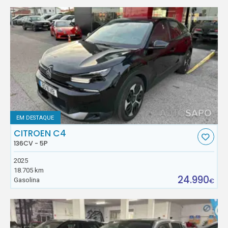
EM DESTAQUE
CITROEN C4
136CV - 5P
2025
18.705 km
24.990
Gasolina
€