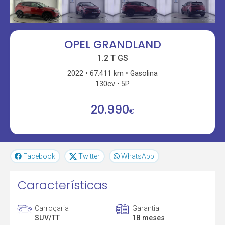
OPEL GRANDLAND
1.2 T GS
2022
67.411 km
Gasolina
130cv
5P
20.990
€
Facebook
Twitter
WhatsApp
Características
Carroçaria
Garantia
SUV/TT
18 meses