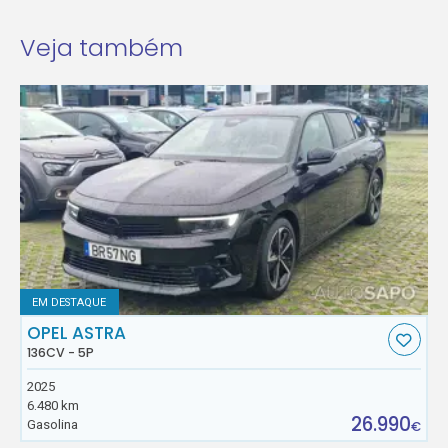
Veja também
EM DESTAQUE
OPEL ASTRA
136CV - 5P
2025
6.480 km
26.990
Gasolina
€