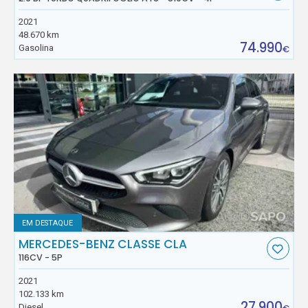
2021
48.670 km
74.990
Gasolina
€
EM DESTAQUE
MERCEDES-BENZ CLASSE CLA
116CV - 5P
2021
102.133 km
27.900
Diesel