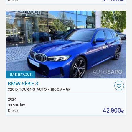
€
EM DESTAQUE
BMW SÉRIE 3
320 D TOURING AUTO - 190CV - 5P
2024
33.930 km
42.900
Diesel
€