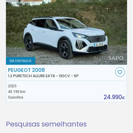
EM DESTAQUE
PEUGEOT 2008
1.2 PURETECH ALLURE EAT8 - 130CV - 5P
2025
43.193 km
24.990
Gasolina
€
Pesquisas semelhantes