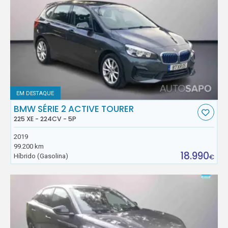
EM DESTAQUE
BMW SÉRIE 2 ACTIVE TOURER
225 XE - 224CV - 5P
2019
99.200 km
18.990
Híbrido (Gasolina)
€