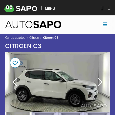
MENU
Carros usados
Citroen
Citroen C3
CITROEN C3