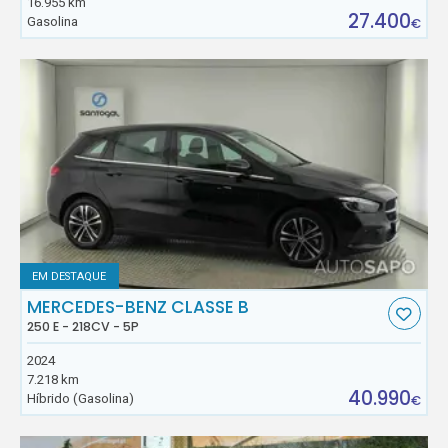
16.955 km
27.400
Gasolina
€
EM DESTAQUE
MERCEDES-BENZ CLASSE B
250 E - 218CV - 5P
2024
7.218 km
40.990
Híbrido (Gasolina)
€