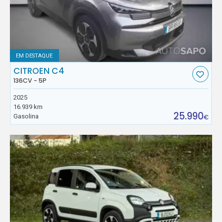
EM DESTAQUE
CITROEN C4
136CV - 5P
2025
16.939 km
25.990
Gasolina
€