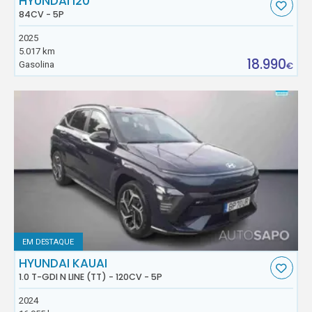
HYUNDAI I20
84CV - 5P
2025
5.017 km
18.990
Gasolina
€
EM DESTAQUE
HYUNDAI KAUAI
1.0 T-GDI N LINE (TT) - 120CV - 5P
2024