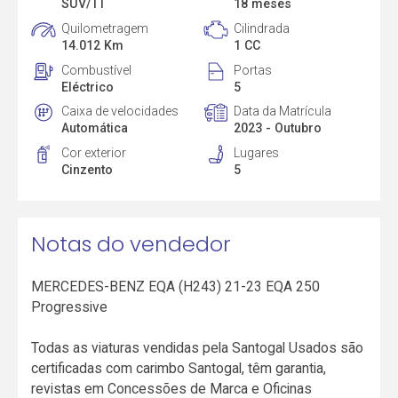
SUV/TT
18 meses
Quilometragem
Cilindrada
14.012 Km
1 CC
Combustível
Portas
Eléctrico
5
Caixa de velocidades
Data da Matrícula
Automática
2023 - Outubro
Cor exterior
Lugares
Cinzento
5
Notas do vendedor
MERCEDES-BENZ EQA (H243) 21-23 EQA 250
Progressive
Todas as viaturas vendidas pela Santogal Usados são
certificadas com carimbo Santogal, têm garantia,
revistas em Concessões de Marca e Oficinas