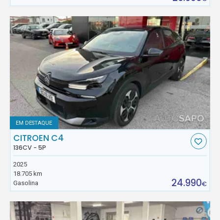
EM DESTAQUE
CITROEN C4
136CV - 5P
2025
18.705 km
24.990
Gasolina
€