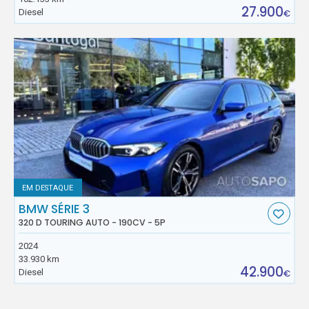
27.900
Diesel
€
EM DESTAQUE
BMW SÉRIE 3
320 D TOURING AUTO - 190CV - 5P
2024
33.930 km
42.900
Diesel
€