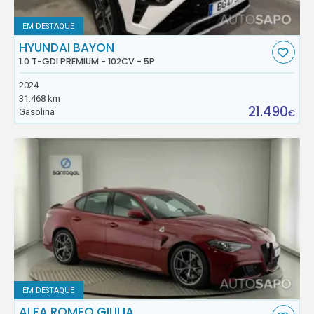
EM DESTAQUE
HYUNDAI BAYON
1.0 T-GDI PREMIUM - 102CV - 5P
2024
31.468 km
21.490
Gasolina
€
EM DESTAQUE
ALFA ROMEO GIULIA