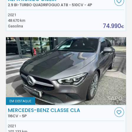
2.9 BI-TURBO QUADRIFOGLIO AT8 - 510CV - 4P
2021
48.670 km
74.990
Gasolina
€
EM DESTAQUE
MERCEDES-BENZ CLASSE CLA
116CV - 5P
2021
102.133 km