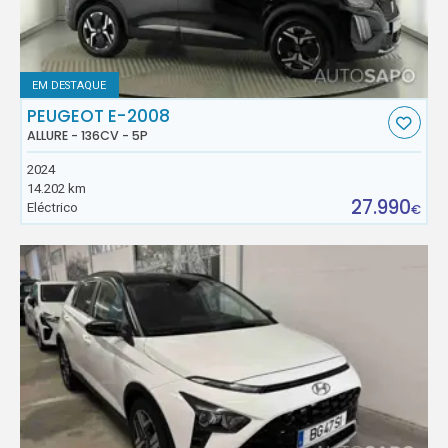
EM DESTAQUE
PEUGEOT E-2008
ALLURE - 136CV - 5P
2024
14.202 km
27.990
Eléctrico
€