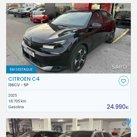
EM DESTAQUE
CITROEN C4
136CV - 5P
2025
18.705 km
24.990
Gasolina
€