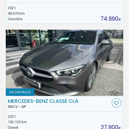
2021
48.670 km
74.990
Gasolina
€
EM DESTAQUE
MERCEDES-BENZ CLASSE CLA
116CV - 5P
2021
102.133 km
27.900
Diesel
€