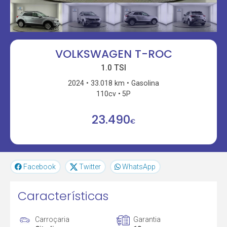
VOLKSWAGEN T-ROC
1.0 TSI
2024
33.018 km
Gasolina
110cv
5P
23.490
€
Facebook
Twitter
WhatsApp
Características
Carroçaria
Garantia