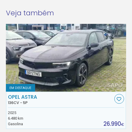
Veja também
EM DESTAQUE
OPEL ASTRA
136CV - 5P
2025
6.480 km
26.990
Gasolina
€