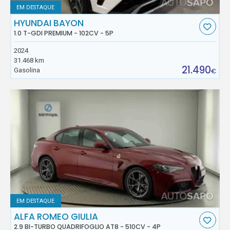
EM DESTAQUE
HYUNDAI BAYON
1.0 T-GDI PREMIUM - 102CV - 5P
2024
31.468 km
21.490
Gasolina
€
EM DESTAQUE
ALFA ROMEO GIULIA
2.9 BI-TURBO QUADRIFOGLIO AT8 - 510CV - 4P