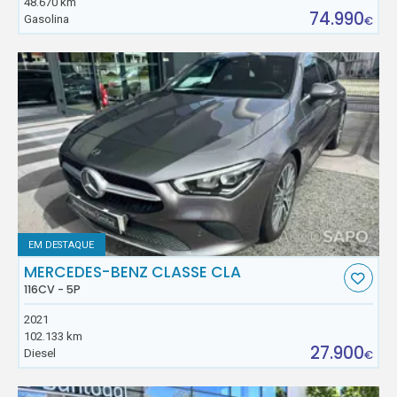
48.670 km
74.990
Gasolina
€
EM DESTAQUE
MERCEDES-BENZ CLASSE CLA
116CV - 5P
2021
102.133 km
27.900
Diesel
€