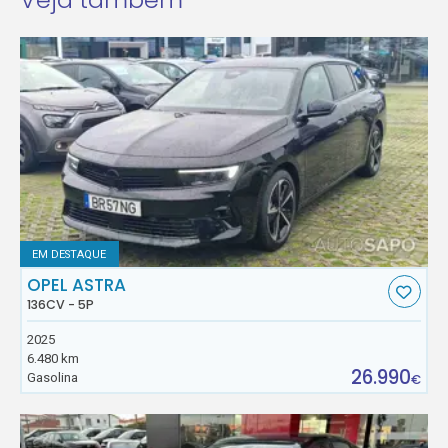
EM DESTAQUE
OPEL ASTRA
136CV - 5P
2025
6.480 km
26.990
Gasolina
€