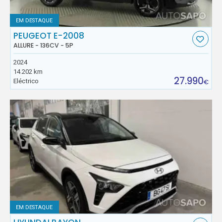
EM DESTAQUE
PEUGEOT E-2008
ALLURE - 136CV - 5P
2024
14.202 km
27.990
Eléctrico
€
EM DESTAQUE