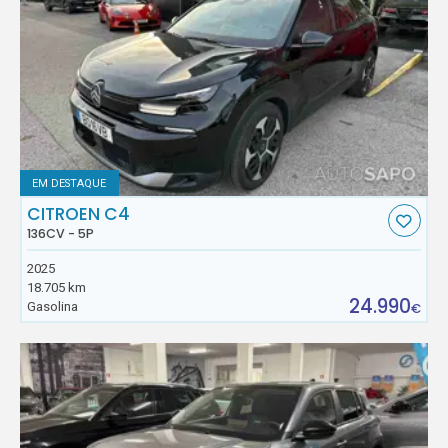
EM DESTAQUE
CITROEN C4
136CV - 5P
2025
18.705 km
24.990
Gasolina
€