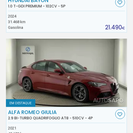
HYUNDAI BAYON
1.0 T-GDI PREMIUM - 102CV - 5P
2024
31.468 km
21.490
Gasolina
€
EM DESTAQUE
ALFA ROMEO GIULIA
2.9 BI-TURBO QUADRIFOGLIO AT8 - 510CV - 4P
2021