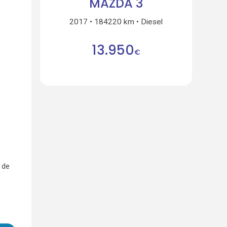
MAZDA 3
2017
184220 km
Diesel
13.950
€
 de