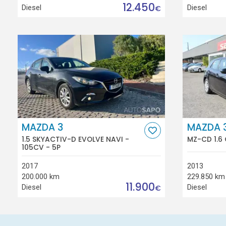
12.450
Diesel
Diesel
€
MAZDA 3
MAZDA 
1.5 SKYACTIV-D EVOLVE NAVI -
MZ-CD 1.6
105CV - 5P
2017
2013
200.000 km
229.850 km
11.900
Diesel
Diesel
€