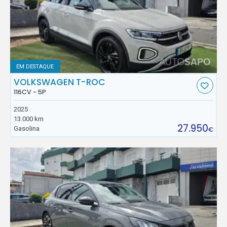
EM DESTAQUE
VOLKSWAGEN T-ROC
116CV - 5P
2025
13.000 km
27.950
Gasolina
€