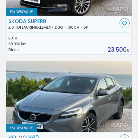
EM DESTAQUE
SKODA SUPERB
2.0 TDI LAURIN&KLEMENT DSG - 190CV - 5P
2018
68.000 km
23.500
Diesel
€
EM DESTAQUE
VOLVO V40