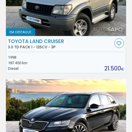
EM DESTAQUE
TOYOTA LAND CRUISER
3.0 TD PACK 1 - 125CV - 3P
1998
187.450 km
21.500
Diesel
€