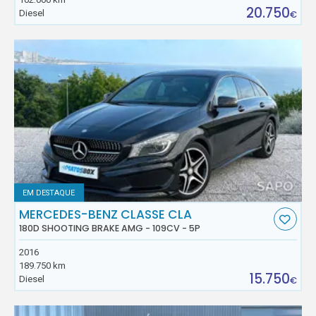
20.750
Diesel
€
EM DESTAQUE
MERCEDES-BENZ CLASSE CLA
180D SHOOTING BRAKE AMG - 109CV - 5P
2016
189.750 km
15.750
Diesel
€