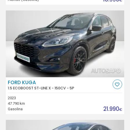
€
FORD KUGA
1.5 ECOBOOST ST-LINE X - 150CV - 5P
2023
47.790 km
21.990
Gasolina
€