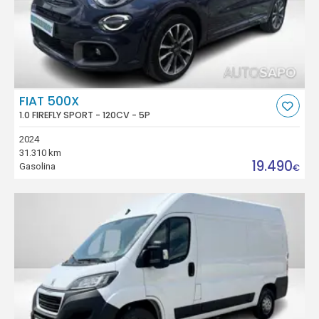
FIAT 500X
1.0 FIREFLY SPORT - 120CV - 5P
2024
31.310 km
19.490
Gasolina
€