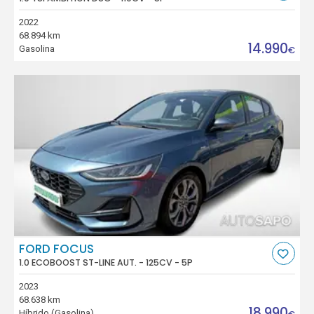
2022
68.894 km
14.990
Gasolina
€
FORD FOCUS
1.0 ECOBOOST ST-LINE AUT. - 125CV - 5P
2023
68.638 km
18.990
Híbrido (Gasolina)