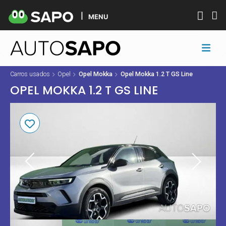
MENU
Carros usados
Opel
Opel Mokka
Opel Mokka 1.2 T GS Line
OPEL MOKKA 1.2 T GS LINE