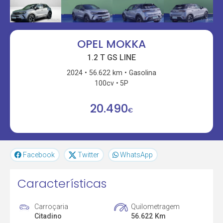
OPEL MOKKA
1.2 T GS LINE
2024
56.622 km
Gasolina
100cv
5P
20.490
€
Facebook
Twitter
WhatsApp
Características
Carroçaria
Quilometragem
Citadino
56.622 Km