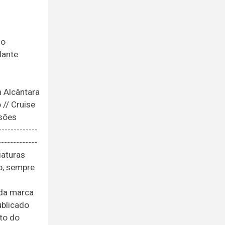
do
lante
m Alcântara
 // Cruise
isões
------------
-------------
iaturas
o, sempre
 da marca
ublicado
nto do