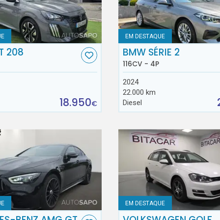
UE
EM DESTAQUE
T 208
BMW SÉRIE 2
116CV - 4P
2024
22.000 km
18.950
Diesel
€
UE
EM DESTAQUE
ES-BENZ AMG GT
VOLKSWAGEN GOLF