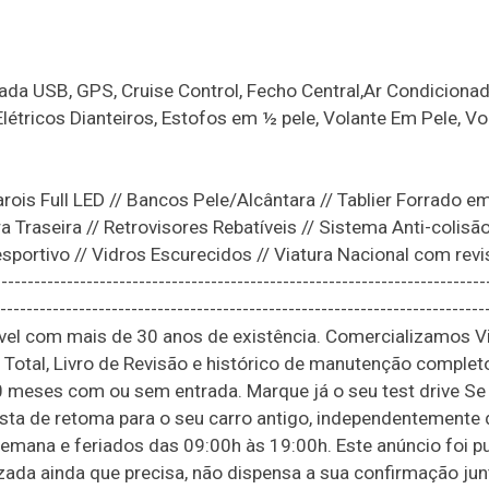
da USB, GPS, Cruise Control, Fecho Central,Ar Condiciona
Elétricos Dianteiros, Estofos em ½ pele, Volante Em Pele, Vo
ois Full LED // Bancos Pele/Alcântara // Tablier Forrado e
raseira // Retrovisores Rebatíveis // Sistema Anti-colisão
esportivo // Vidros Escurecidos // Viatura Nacional com rev
------------------------------------------------------------------------
--------------------------------------------------------------------------
l com mais de 30 anos de existência. Comercializamos V
tal, Livro de Revisão e histórico de manutenção complet
20 meses com ou sem entrada. Marque já o seu test drive Se
osta de retoma para o seu carro antigo, independentemente
semana e feriados das 09:00h às 19:00h. Este anúncio foi p
izada ainda que precisa, não dispensa a sua confirmação ju