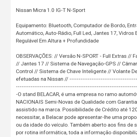
Nissan Micra 1.0 IG-T N-Sport
Equipamento: Bluetooth, Computador de Bordo, Entra
Automático, Auto-Rádio, Full Led, Jantes 17, Vidros 
Regulável Em Altura + Profundidade
OBSERVAÇÕES: // Versão N-SPORT - Full Extras // Far
// Jantes 17 // Sistema de Navegação-GPS // Câmara T
Control // Sistema de Chave Inteligente // Volante D
efetuadas na Nissan // ----------------------------------------
------------------------------------------------------------------
-O stand BELACAR, é uma empresa no ramo automóve
NACIONAIS Semi-Novas de Qualidade com Garantia To
assistido na marca. Possibilidade de Crédito até 1
necessitar, a Belacar pode apresentar-lhe uma prop
ou da idade do veículo. Também aberto aos fins de 
por rotina informática, toda a informação disponibil