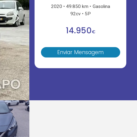
2020
49.850 km
Gasolina
92cv
5P
14.950
€
Enviar Mensagem