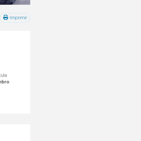
Imprimir
cula
mbro