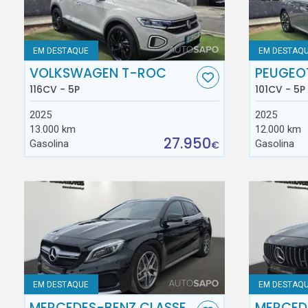
EM DESTAQUE
EM DESTAQ
VOLKSWAGEN T-ROC
PEUGEO
116CV - 5P
101CV - 5P
2025
2025
13.000 km
12.000 km
27.950
Gasolina
Gasolina
€
EM DESTAQUE
EM DESTAQ
MERCEDES-BENZ CLASSE
MERCED