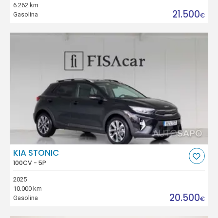
6.262 km
21.500
Gasolina
€
KIA STONIC
100CV - 5P
2025
10.000 km
20.500
Gasolina
€