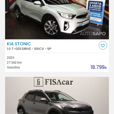
KIA STONIC
1.0 T-GDI DRIVE - 100CV - 5P
2025
27.362 km
18.799
Gasolina
€