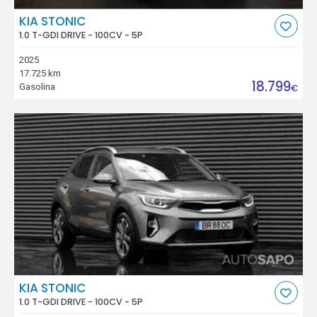
KIA STONIC
1.0 T-GDI DRIVE - 100CV - 5P
2025
17.725 km
18.799
Gasolina
€
KIA STONIC
1.0 T-GDI DRIVE - 100CV - 5P