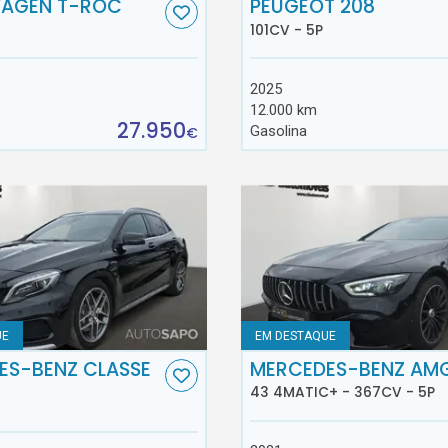
AGEN T-ROC
PEUGEOT 208
101CV - 5P
2025
12.000 km
27.950
Gasolina
€
UE
EM DESTAQUE
ES-BENZ CLASSE
MERCEDES-BENZ AM
43 4MATIC+ - 367CV - 5P