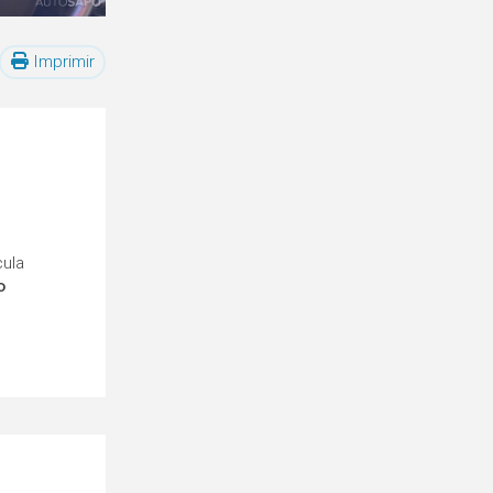
Imprimir
cula
o