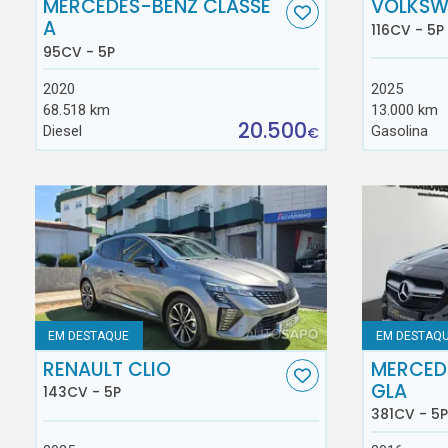
MERCEDES-BENZ CLASSE
VOLKSW
A
116CV - 5P
95CV - 5P
2020
2025
68.518 km
13.000 km
20.500
Diesel
Gasolina
€
EM DESTAQUE
EM DESTAQ
RENAULT CLIO
MERCED
GLA
143CV - 5P
381CV - 5P