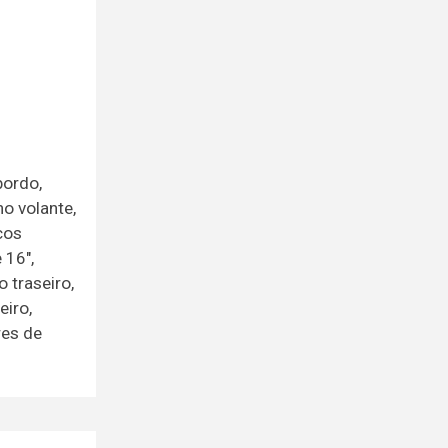
bordo,
o volante,
cos
 16",
 traseiro,
eiro,
res de