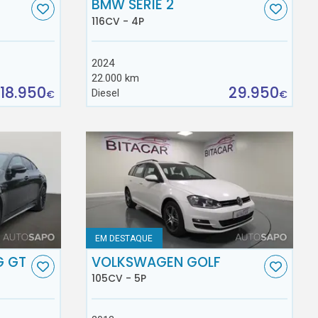
BMW SÉRIE 2
116CV - 4P
2024
22.000 km
18.950
29.950
Diesel
€
€
EM DESTAQUE
G GT
VOLKSWAGEN GOLF
105CV - 5P