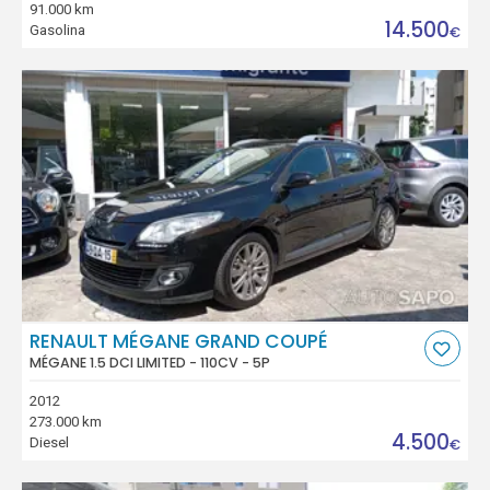
91.000 km
14.500
Gasolina
€
RENAULT MÉGANE GRAND COUPÉ
MÉGANE 1.5 DCI LIMITED - 110CV - 5P
2012
273.000 km
4.500
Diesel
€