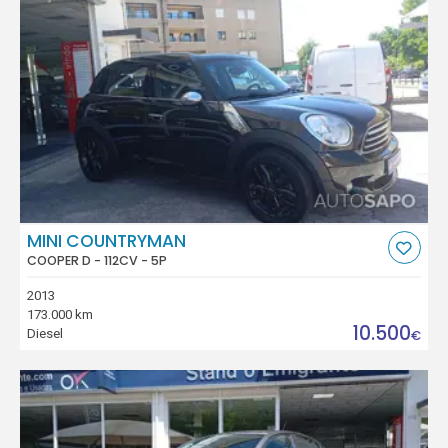
MINI COUNTRYMAN
COOPER D - 112CV - 5P
2013
173.000 km
10.500
Diesel
€