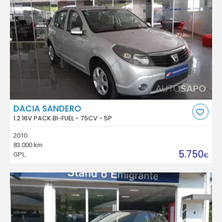
DACIA SANDERO
1.2 16V PACK BI-FUEL - 75CV - 5P
2010
83.000 km
5.750
GPL
€