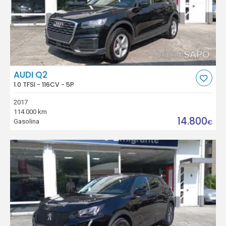
AUDI Q2
1.0 TFSI - 116CV - 5P
2017
114.000 km
14.800
Gasolina
€