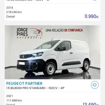
2014
218.246 km
11.990
Diesel
€
PEUGEOT PARTNER
1.5 BLUEHDI PRO STANDARD - 102CV - 4P
2021
111.848 km
13.490
Diesel