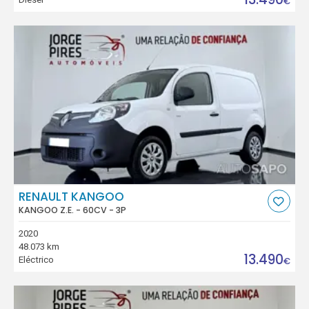
€
RENAULT KANGOO
KANGOO Z.E. - 60CV - 3P
2020
48.073 km
13.490
Eléctrico
€