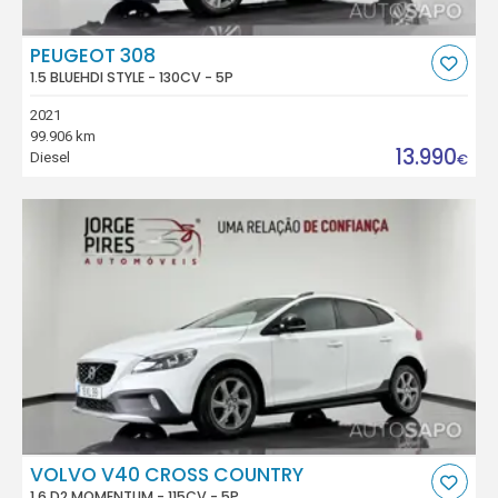
PEUGEOT 308
1.5 BLUEHDI STYLE - 130CV - 5P
2021
99.906 km
13.990
Diesel
€
VOLVO V40 CROSS COUNTRY
1.6 D2 MOMENTUM - 115CV - 5P