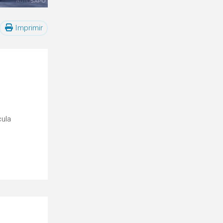
Imprimir
cula
o