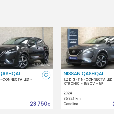
 QASHQAI
NISSAN QASHQAI
 N-CONNECTA LED -
1.2 DIG-T N-CONNECTA LED
P
XTRONIC - 158CV - 5P
2024
85.821 km
23.750
Gasolina
€