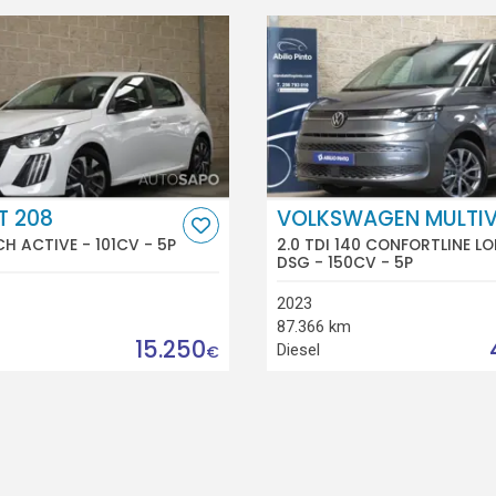
T 208
VOLKSWAGEN MULTI
CH ACTIVE - 101CV - 5P
2.0 TDI 140 CONFORTLINE L
DSG - 150CV - 5P
2023
87.366 km
15.250
Diesel
€