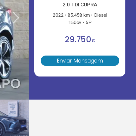
2.0 TDI CUPRA
2022
85.458 km
Diesel
150cv
5P
29.750
€
Enviar Mensagem