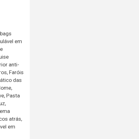
rbags
gulável em
ve
uise
ior anti-
os, Faróis
mático das
Home,
ve, Pasta
uz,
tema
cos atrás,
ável em