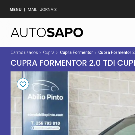
MENU
MAIL
JORNAIS
Carros usados
Cupra
Cupra Formentor
Cupra Formentor 2
CUPRA FORMENTOR 2.0 TDI CUP