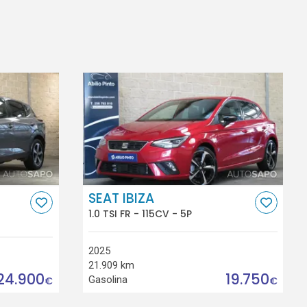
SEAT IBIZA
1.0 TSI FR - 115CV - 5P
2025
21.909 km
24.900
19.750
Gasolina
€
€