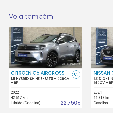
Veja também
CITROEN C5 AIRCROSS
NISSAN
1.6 HYBRID SHINE E-EAT8 - 225CV
1.3 DIG-T
- 5P
140CV - 5
2022
2024
42.517 km
66.813 km
22.750
Híbrido (Gasolina)
Gasolina
€