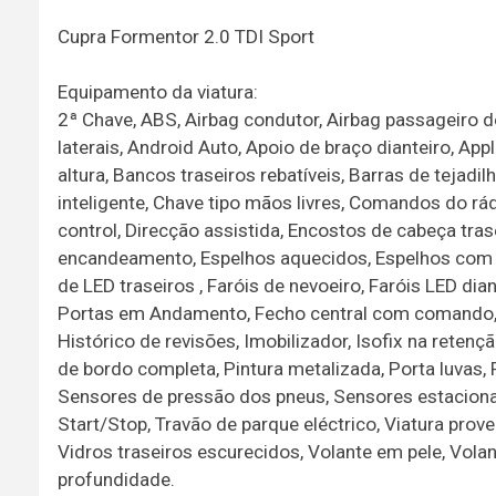
Cupra Formentor 2.0 TDI Sport
Equipamento da viatura:
2ª Chave, ABS, Airbag condutor, Airbag passageiro d
laterais, Android Auto, Apoio de braço dianteiro, A
altura, Bancos traseiros rebatíveis, Barras de tejadi
inteligente, Chave tipo mãos livres, Comandos do rá
control, Direcção assistida, Encostos de cabeça trase
encandeamento, Espelhos aquecidos, Espelhos com rec
de LED traseiros , Faróis de nevoeiro, Faróis LED dia
Portas em Andamento, Fecho central com comando, 
Histórico de revisões, Imobilizador, Isofix na retenç
de bordo completa, Pintura metalizada, Porta luvas,
Sensores de pressão dos pneus, Sensores estaciona
Start/Stop, Travão de parque eléctrico, Viatura prove
Vidros traseiros escurecidos, Volante em pele, Volan
profundidade.