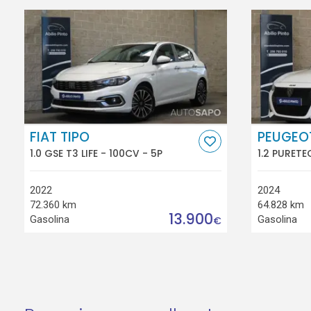
FIAT TIPO
PEUGEO
1.0 GSE T3 LIFE - 100CV - 5P
1.2 PURETE
2022
2024
72.360 km
64.828 km
13.900
Gasolina
Gasolina
€