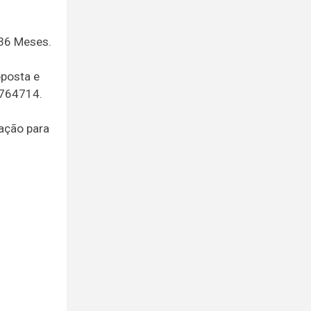
 36 Meses.
oposta e
1764714.
ração para