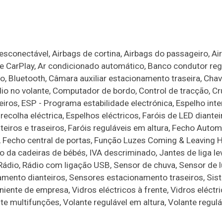
esconectável, Airbags de cortina, Airbags do passageiro, Ai
pple CarPlay, Ar condicionado automático, Banco condutor re
lho, Bluetooth, Câmara auxiliar estacionamento traseira, Cha
dio no volante, Computador de bordo, Control de tracção, Cr
iros, ESP - Programa estabilidade electrónica, Espelho inter
olha eléctrica, Espelhos eléctricos, Faróis de LED dianteir
nteiros e traseiros, Faróis reguláveis em altura, Fecho Auto
Fecho central de portas, Função Luzes Coming & Leaving 
ão da cadeiras de bébés, IVA descriminado, Jantes de liga le
 Rádio, Rádio com ligação USB, Sensor de chuva, Sensor de l
mento dianteiros, Sensores estacionamento traseiros, Sis
niente de empresa, Vidros eléctricos à frente, Vidros eléctri
te multifunções, Volante regulável em altura, Volante regul