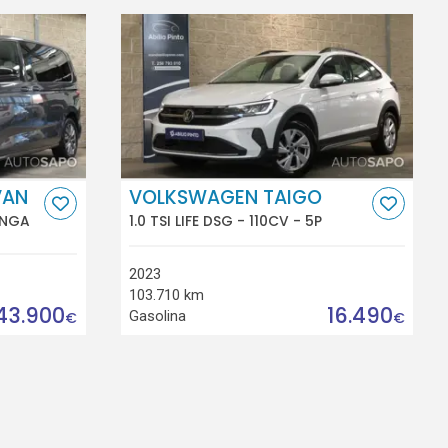
VAN
VOLKSWAGEN TAIGO
ONGA
1.0 TSI LIFE DSG - 110CV - 5P
2023
103.710 km
43.900
16.490
Gasolina
€
€