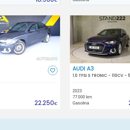
€
AUDI A3
1.0 TFSI S TRONIC - 110CV - 
2023
77.000 km
22.250
Gasolina
€