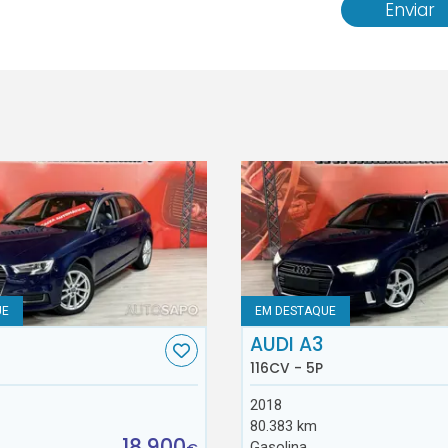
Enviar
UE
EM DESTAQUE
AUDI A3
116CV - 5P
2018
80.383 km
18.900
Gasolina