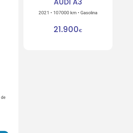
AUDI A3
2021
107000 km
Gasolina
21.900
€
 de