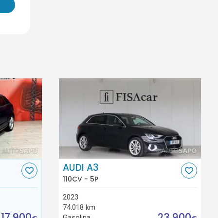
AUDI A3
110CV - 5P
2023
74.018 km
17.900
23.900
Gasolina