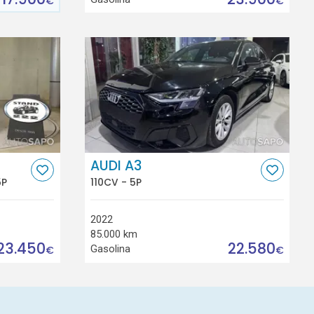
€
€
AUDI A3
5P
110CV - 5P
2022
85.000 km
23.450
22.580
Gasolina
€
€