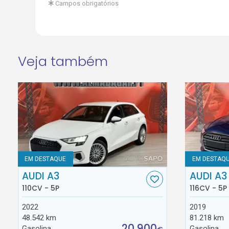
Campos obrigatórios
Veja também
EM DESTAQUE
EM DESTAQ
AUDI A3
AUDI A3
110CV - 5P
116CV - 5P
2022
2019
48.542 km
81.218 km
20.900
Gasolina
Gasolina