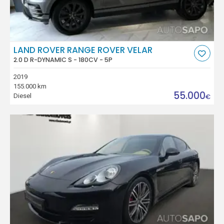
LAND ROVER RANGE ROVER VELAR
2.0 D R-DYNAMIC S - 180CV - 5P
2019
155.000 km
55.000
Diesel
€