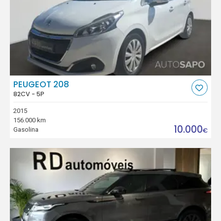
PEUGEOT 208
82CV - 5P
2015
156.000 km
10.000
Gasolina
€