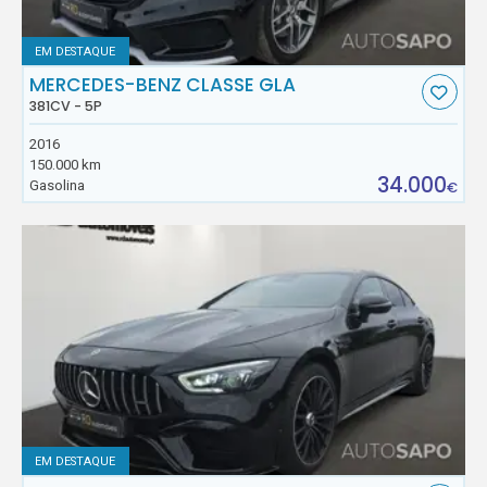
EM DESTAQUE
MERCEDES-BENZ CLASSE GLA
381CV - 5P
2016
150.000 km
34.000
Gasolina
€
EM DESTAQUE