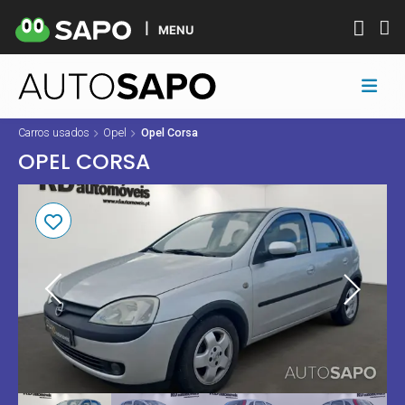
MENU
Carros usados
Opel
Opel Corsa
OPEL CORSA