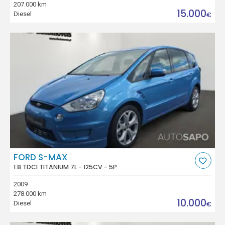
207.000 km
15.000
Diesel
€
FORD S-MAX
1.8 TDCI TITANIUM 7L - 125CV - 5P
2009
278.000 km
10.000
Diesel
€