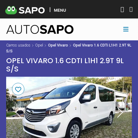
MENU
Carros usados
Opel
Opel Vivaro
Opel Vivaro 1.6 CDTi L1H1 2.9T 9L
S/S
OPEL VIVARO 1.6 CDTI L1H1 2.9T 9L
S/S