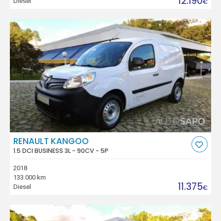
12.190
Diesel
€
RENAULT KANGOO
1.5 DCI BUSINESS 3L - 90CV - 5P
2018
133.000 km
11.375
Diesel
€