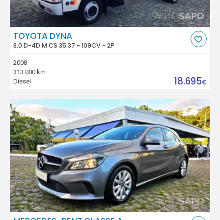
TOYOTA DYNA
3.0 D-4D M CS 35.37 - 109CV - 2P
2008
313.000 km
18.695
Diesel
€