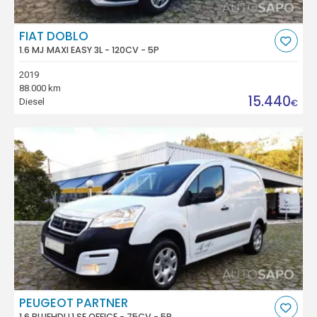
FIAT DOBLO
1.6 MJ MAXI EASY 3L - 120CV - 5P
2019
88.000 km
15.440
Diesel
€
PEUGEOT PARTNER
1.6 BLUEHDI L1 SE OFFICE - 75CV - 5P