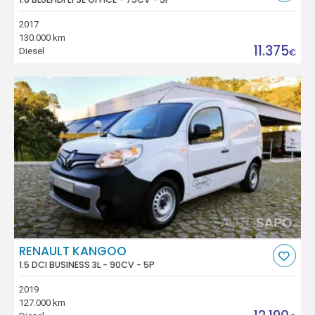
2017
130.000 km
11.375
Diesel
€
RENAULT KANGOO
1.5 DCI BUSINESS 3L - 90CV - 5P
2019
127.000 km