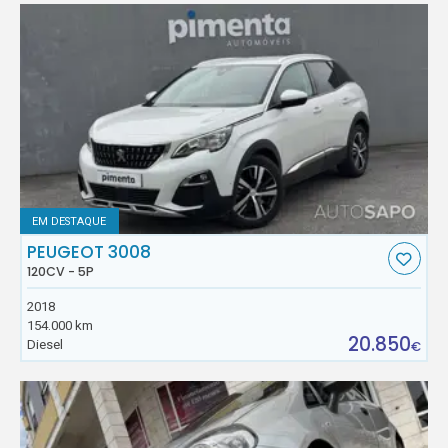
EM DESTAQUE
PEUGEOT 3008
120CV - 5P
2018
154.000 km
20.850
Diesel
€