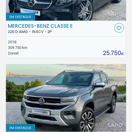
EM DESTAQUE
MERCEDES-BENZ CLASSE E
220 D AMG - 194CV - 2P
2018
309.750 km
25.750
Diesel
€
EM DESTAQUE