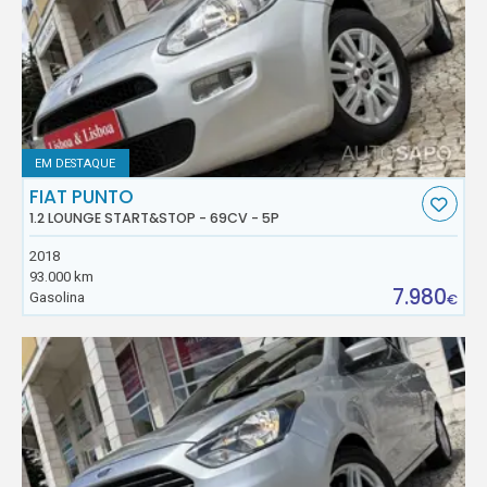
EM DESTAQUE
FIAT PUNTO
1.2 LOUNGE START&STOP - 69CV - 5P
2018
93.000 km
7.980
Gasolina
€