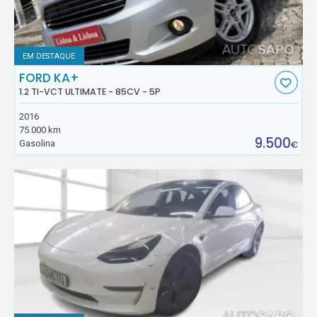
EM DESTAQUE
FORD KA+
1.2 TI-VCT ULTIMATE - 85CV - 5P
2016
75.000 km
9.500
Gasolina
€