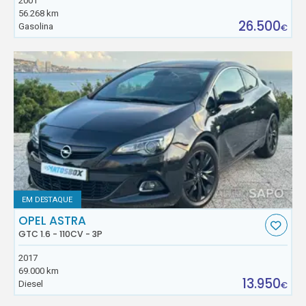
2001
56.268 km
26.500
Gasolina
€
EM DESTAQUE
OPEL ASTRA
GTC 1.6 - 110CV - 3P
2017
69.000 km
13.950
Diesel
€