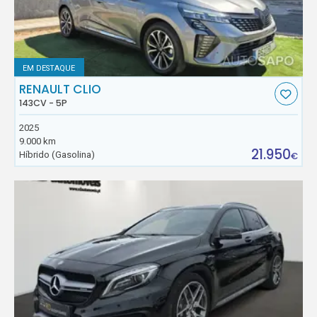
EM DESTAQUE
RENAULT CLIO
143CV - 5P
2025
9.000 km
21.950
Híbrido (Gasolina)
€