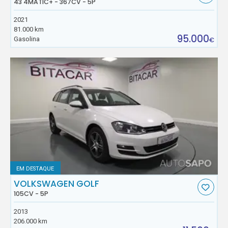
43 4MATIC+ - 367CV - 5P
2021
81.000 km
95.000
Gasolina
€
EM DESTAQUE
VOLKSWAGEN GOLF
105CV - 5P
2013
206.000 km