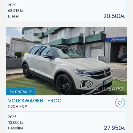
2020
68.518 km
20.500
Diesel
€
EM DESTAQUE
VOLKSWAGEN T-ROC
116CV - 5P
2025
13.000 km
27.950
Gasolina
€