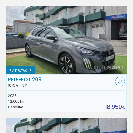
EM DESTAQUE
PEUGEOT 208
101CV - 5P
2025
12.000 km
18.950
Gasolina
€