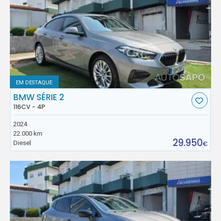
EM DESTAQUE
BMW SÉRIE 2
116CV - 4P
2024
22.000 km
29.950
Diesel
€