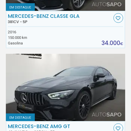
EM DESTAQUE
MERCEDES-BENZ CLASSE GLA
381CV - 5P
2016
150.000 km
34.000
Gasolina
€
EM DESTAQUE
MERCEDES-BENZ AMG GT