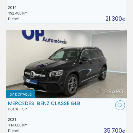
2014
192.400 km
21.300
Diesel
€
EM DESTAQUE
MERCEDES-BENZ CLASSE GLB
116CV - 5P
2021
114.000 km
35.700
Diesel
€