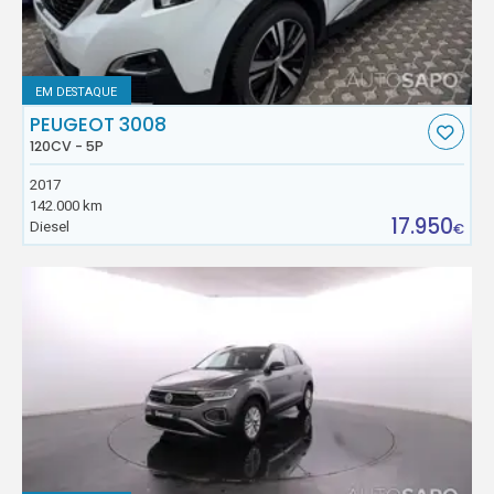
EM DESTAQUE
PEUGEOT 3008
120CV - 5P
2017
142.000 km
17.950
Diesel
€