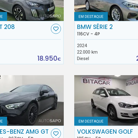
UE
EM DESTAQUE
T 208
BMW SÉRIE 2
116CV - 4P
2024
22.000 km
18.950
Diesel
€
UE
EM DESTAQUE
ES-BENZ AMG GT
VOLKSWAGEN GOLF