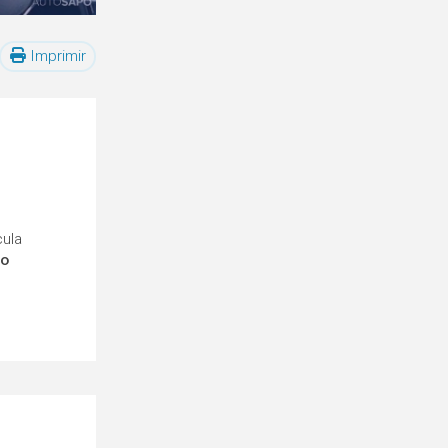
Imprimir
cula
ro