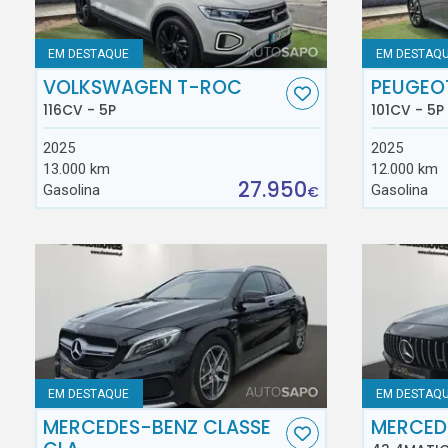
EM DESTAQUE
EM DESTAQ
VOLKSWAGEN T-ROC
PEUGEO
116CV - 5P
101CV - 5P
2025
2025
13.000 km
12.000 km
27.950
Gasolina
Gasolina
€
EM DESTAQUE
EM DESTAQ
MERCEDES-BENZ CLASSE
MERCED