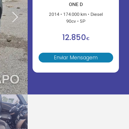
ONE D
2014
174.000 km
Diesel
90cv
5P
12.850
€
Enviar Mensagem