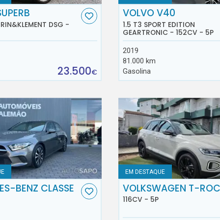
SUPERB
VOLVO V40
AURIN&KLEMENT DSG -
1.5 T3 SPORT EDITION
GEARTRONIC - 152CV - 5P
2019
81.000 km
23.500
Gasolina
€
UE
EM DESTAQUE
ES-BENZ CLASSE
VOLKSWAGEN T-RO
116CV - 5P