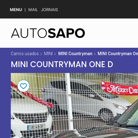
MENU
MAIL
JORNAIS
Carros usados
MINI
MINI Countryman
MINI Countryman On
MINI COUNTRYMAN ONE D