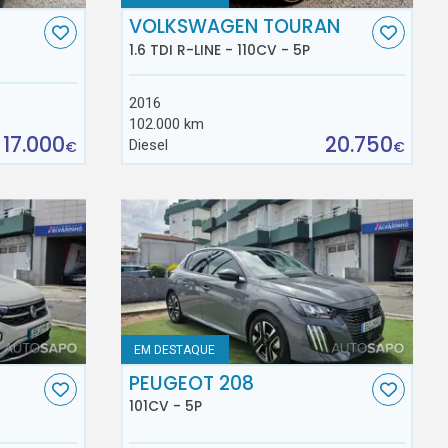
VOLKSWAGEN TOURAN
1.6 TDI R-LINE - 110CV - 5P
2016
102.000 km
17.000
20.750
Diesel
€
€
EM DESTAQUE
C
PEUGEOT 208
101CV - 5P