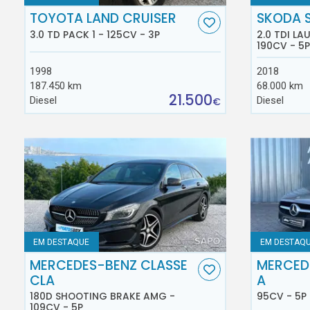
TOYOTA LAND CRUISER
SKODA 
3.0 TD PACK 1 - 125CV - 3P
2.0 TDI L
190CV - 5P
1998
2018
187.450 km
68.000 km
21.500
Diesel
Diesel
€
EM DESTAQUE
EM DESTAQ
MERCEDES-BENZ CLASSE
MERCED
CLA
A
180D SHOOTING BRAKE AMG -
95CV - 5P
109CV - 5P