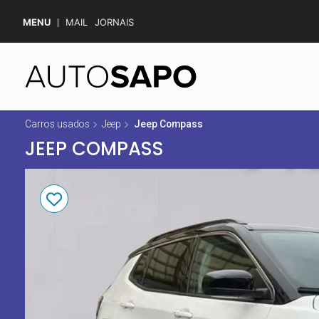
MENU
MAIL
JORNAIS
Carros usados
Jeep
Jeep Compass
JEEP COMPASS