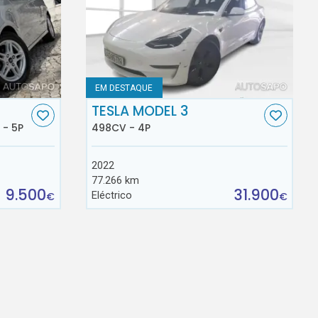
EM DESTAQUE
TESLA MODEL 3
 - 5P
498CV - 4P
2022
77.266 km
9.500
31.900
Eléctrico
€
€