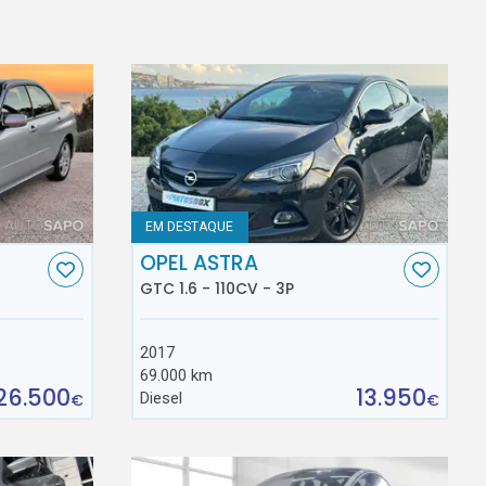
EM DESTAQUE
OPEL ASTRA
GTC 1.6 - 110CV - 3P
2017
69.000 km
26.500
13.950
Diesel
€
€