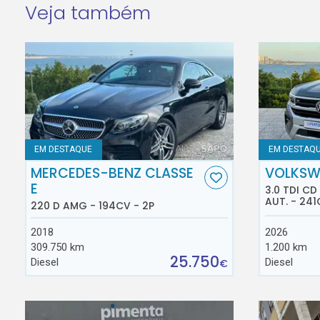
Veja também
EM DESTAQUE
EM DESTAQ
MERCEDES-BENZ CLASSE
VOLKSW
E
3.0 TDI C
AUT. - 241
220 D AMG - 194CV - 2P
2018
2026
309.750 km
1.200 km
25.750
Diesel
Diesel
€