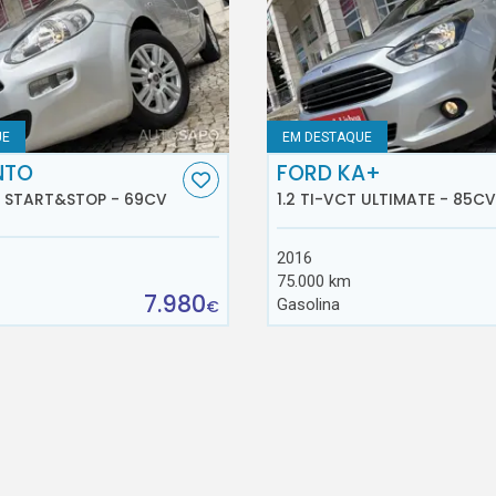
UE
EM DESTAQUE
NTO
FORD KA+
E START&STOP - 69CV
1.2 TI-VCT ULTIMATE - 85CV
2016
75.000 km
7.980
Gasolina
€