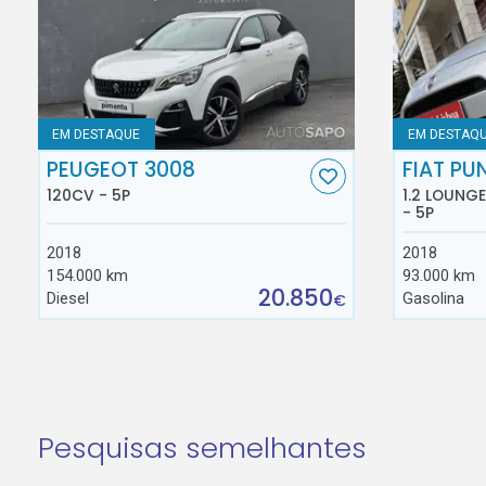
EM DESTAQUE
EM DESTAQ
PEUGEOT 3008
FIAT PU
120CV - 5P
1.2 LOUNG
- 5P
2018
2018
154.000 km
93.000 km
20.850
Diesel
Gasolina
€
Pesquisas semelhantes