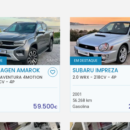
UE
EM DESTAQUE
AGEN AMAROK
SUBARU IMPREZA
D AVENTURA 4MOTION
2.0 WRX - 218CV - 4P
CV - 4P
2001
56.268 km
59.500
Gasolina
€