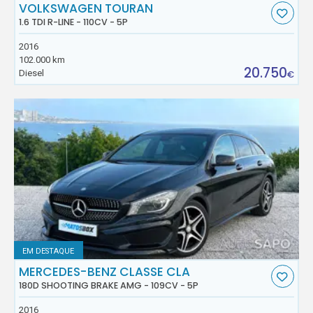
VOLKSWAGEN TOURAN
1.6 TDI R-LINE - 110CV - 5P
2016
102.000 km
20.750
Diesel
€
EM DESTAQUE
MERCEDES-BENZ CLASSE CLA
180D SHOOTING BRAKE AMG - 109CV - 5P
2016