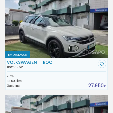
EM DESTAQUE
VOLKSWAGEN T-ROC
116CV - 5P
2025
13.000 km
27.950
Gasolina
€