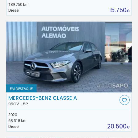
189.750 km
15.750
Diesel
€
EM DESTAQUE
MERCEDES-BENZ CLASSE A
95CV - 5P
2020
68.518 km
20.500
Diesel
€