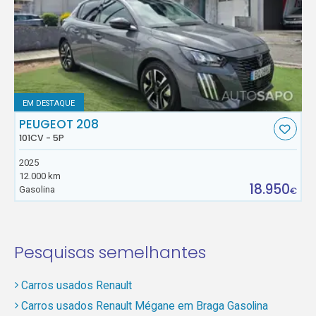
EM DESTAQUE
PEUGEOT 208
101CV - 5P
2025
12.000 km
18.950
Gasolina
€
Pesquisas semelhantes
Carros usados Renault
Carros usados Renault Mégane em Braga Gasolina