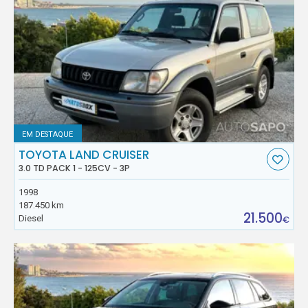
EM DESTAQUE
TOYOTA LAND CRUISER
3.0 TD PACK 1 - 125CV - 3P
1998
187.450 km
21.500
Diesel
€