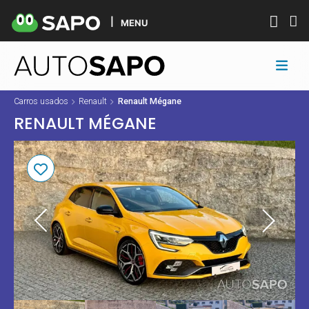
MENU
Carros usados
Renault
Renault Mégane
RENAULT MÉGANE