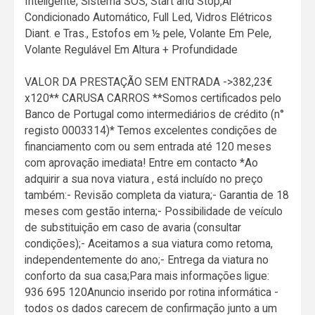
Inteligente, Sistema SOS, Start and Stop,Ar
Condicionado Automático, Full Led, Vidros Elétricos
Diant. e Tras., Estofos em ½ pele, Volante Em Pele,
Volante Regulável Em Altura + Profundidade
VALOR DA PRESTAÇÃO SEM ENTRADA ->382,23€
x120** CARUSA CARROS **Somos certificados pelo
Banco de Portugal como intermediários de crédito (n°
registo 0003314)* Temos excelentes condições de
financiamento com ou sem entrada até 120 meses
com aprovação imediata! Entre em contacto *Ao
adquirir a sua nova viatura , está incluído no preço
também:- Revisão completa da viatura;- Garantia de 18
meses com gestão interna;- Possibilidade de veículo
de substituição em caso de avaria (consultar
condições);- Aceitamos a sua viatura como retoma,
independentemente do ano;- Entrega da viatura no
conforto da sua casa;Para mais informações ligue:
936 695 120Anuncio inserido por rotina informática -
todos os dados carecem de confirmação junto a um