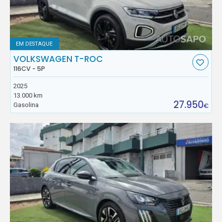
EM DESTAQUE
VOLKSWAGEN T-ROC
116CV - 5P
2025
13.000 km
27.950
Gasolina
€