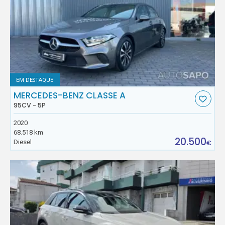
EM DESTAQUE
MERCEDES-BENZ CLASSE A
95CV - 5P
2020
68.518 km
20.500
Diesel
€