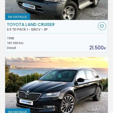
EM DESTAQUE
TOYOTA LAND CRUISER
3.0 TD PACK 1 - 125CV - 3P
1998
187.450 km
21.500
Diesel
€
EM DESTAQUE