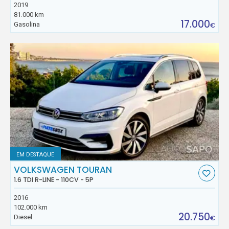
2019
81.000 km
17.000
Gasolina
€
EM DESTAQUE
VOLKSWAGEN TOURAN
1.6 TDI R-LINE - 110CV - 5P
2016
102.000 km
20.750
Diesel
€